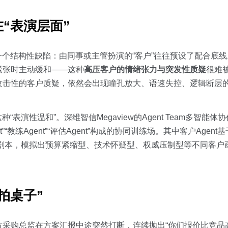
“表演层面”
一个结构性缺陷：由同事或主管扮演的“客户”往往预设了配合底
紧张时主动缓和——这种
高压客户的情绪张力与突发性质疑
很难
攻击性的客户质疑，依然会出现瞳孔放大、语速失控、逻辑断层
表演性温和”。深维智信Megaview的Agent Team多智能
练Agent”“评估Agent”构成的协同训练场。其中客户Agent基于
判剧本，模拟出预算紧缩型、技术怀疑型、权威压制型等不同客户
拍桌子”
采购总监在方案汇报中途突然打断，连续抛出“你们报价比竞品高4