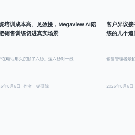
统培训成本高、见效慢，Megaview AI陪
客户异议接
把销售训练切进真实场景
练的几个追
户在电话那头沉默了六秒。这六秒对一线
销售管理者最
26年8月6日
作者：销研院
2026年8月6日