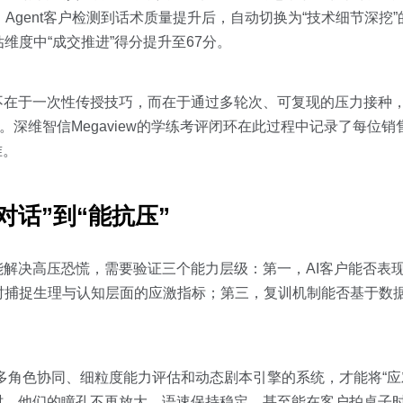
。Agent客户检测到话术质量提升后，自动切换为“技术细节深挖
维度中“成交推进”得分提升至67分。
值不在于一次性传授技巧，而在于通过多轮次、可复现的压力接种
。深维智信Megaview的学练考评闭环在此过程中记录了每位
准。
话”到“能抗压”
能解决高压恐慌，需要验证三个能力层级：第一，AI客户能否表
时捕捉生理与认知层面的应激指标；第三，复训机制能否基于数
eam多角色协同、细粒度能力评估和动态剧本引擎的系统，才能将“
时，他们的瞳孔不再放大，语速保持稳定，甚至能在客户拍桌子时