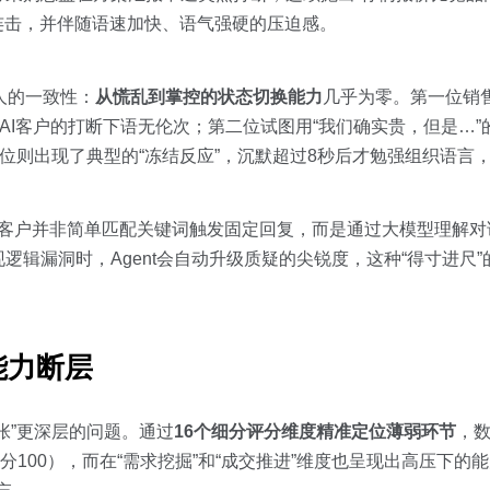
三连击，并伴随语速加快、语气强硬的压迫感。
人的一致性：
从慌乱到掌控的状态切换能力
几乎为零。第一位销
AI客户的打断下语无伦次；第二位试图用“我们确实贵，但是…”
三位则出现了典型的“冻结反应”，沉默超过8秒后才勉强组织语言
的AI客户并非简单匹配关键词触发固定回复，而是通过大模型理解
辑漏洞时，Agent会自动升级质疑的尖锐度，这种“得寸进尺
能力断层
张”更深层的问题。通过
16个细分评分维度精准定位薄弱环节
，数
满分100），而在“需求挖掘”和“成交推进”维度也呈现出高压下