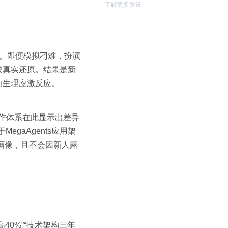
了解更多资讯
线。即便模拟刁难，扮演
被真实还原。结果是新
的生理应激反应。
体协作体系在此显示出差异
MegaAgents应用架
画像，且不会因新人露
0%”“技术架构三年