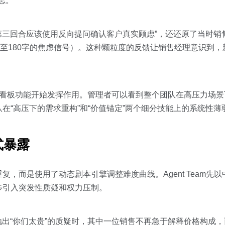
忘。
在第三回合应该使用反向提问确认客户真实顾虑”，还还原了当时
升至180字的焦虑信号）。这种颗粒度的反馈让销售经理意识到
。
和团队看板功能开始发挥作用。管理者可以看到整个团队在高压力场
在“高压下的需求重构”和“价值锚定”两个细分技能上的系统性薄
式暴露
，而是使用了动态剧本引擎调整难度曲线。Agent Team先
步引入突发性质疑和权力压制。
抛出“你们太贵”的质疑时，其中一位销售不再急于解释价格构成，