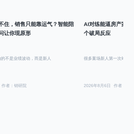
不住，销售只能靠运气？智能陪
AI对练能逼房产案场
问让你现原形
个破局反应
怕的不是业绩波动，而是新人
很多案场新人第一次站在沙
作者：销研院
2026年8月6日
作者：销