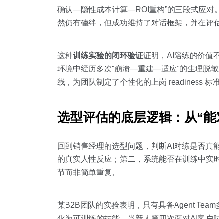
确认—隐性成本计算—ROI重构”的三段式应对
然仍有磕绊，但成功维持了对话框架，并在评估
这种
训练实验的闭环验证
证明，AI陪练的价
环境中经历多次“崩溃—重建—适应”的生理脱敏
线，为团队制定了个性化的上岗 readiness 标
选型评估的底层逻辑：从“能对
回到销售经理的选型问题，判断AI对练是否真
的真实人性反应；第二，系统能否在训练中实
节而非简单重复。
某B2B团队的实验表明，只有具备Agent T
化为可训练的技能。当新人第四次面对AI客户