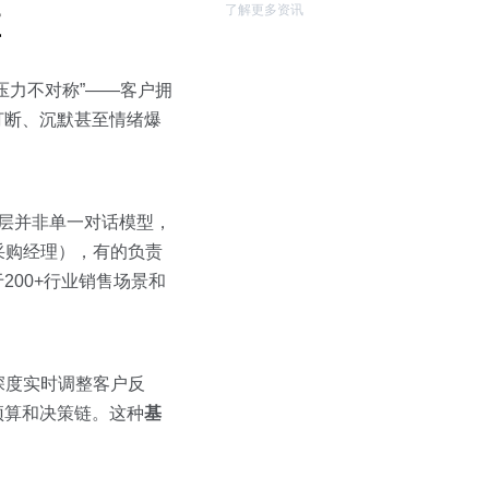
了解更多资讯
应
压力不对称”——客户拥
打断、沉默甚至情绪爆
s应用层并非单一对话模型，
采购经理），有的负责
00+行业销售场景和
深度实时调整客户反
预算和决策链。这种
基