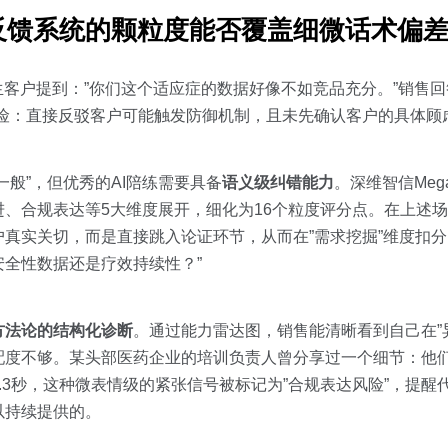
反馈系统的颗粒度能否覆盖细微话术偏
生客户提到：”你们这个适应症的数据好像不如竞品充分。”销售回
风险：直接反驳客户可能触发防御机制，且未先确认客户的具体顾
般”，但优秀的AI陪练需要具备
语义级纠错能力
。深维智信Meg
、合规表达等5大维度展开，细化为16个粒度评分点。在上述
客户真实关切，而是直接跳入论证环节，从而在”需求挖掘”维度扣
全性数据还是疗效持续性？”
方法论的结构化诊断
。通过能力雷达图，销售能清晰看到自己在”
度不够。某头部医药企业的培训负责人曾分享过一个细节：他们
.3秒，这种微表情级的紧张信号被标记为”合规表达风险”，提醒
以持续提供的。