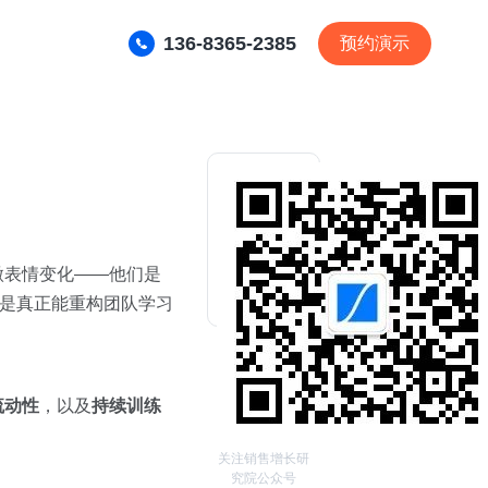
136-8365-2385
预约演示
微表情变化——他们是
还是真正能重构团队学习
流动性
，以及
持续训练
关注销售增长研
究院公众号