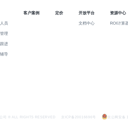
客户案例
定价
开放平台
资源中心
售人员
文档中心
ROI计算
售管理
易跟进
训辅导
 ® ALL RIGHTS RESERVED
京ICP备20016696号
京公网安备 11