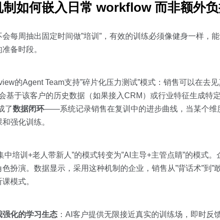
如何嵌入日常 workflow 而非额外
会每周抽出固定时间做”培训”，有效的训练必须像健身一样，能
的准备时段。
view的Agent Team支持”碎片化压力测试”模式：销售可以在
户会基于该客户的历史数据（如果接入CRM）或行业特征生成特定
成了
数据闭环
——系统记录销售在复训中的进步曲线，当某个维度
课和强化训练。
集中培训+老人带新人”的模式转变为”AI主导+主管点睛”的模式
色扮演。数据显示，采用这种机制的企业，销售从”背话术”到”
听课模式。
我强化的学习生态
：AI客户提供无限接近真实的训练场，即时反