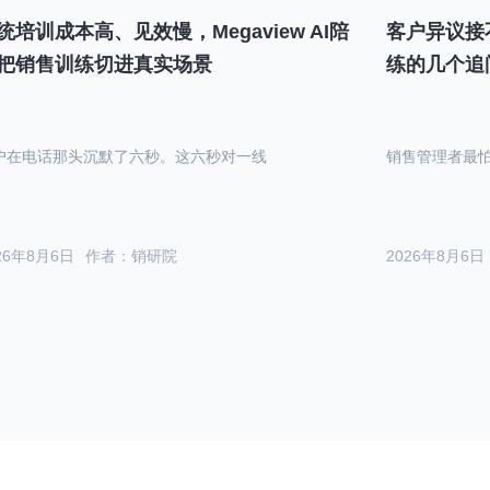
统培训成本高、见效慢，Megaview AI陪
客户异议接
把销售训练切进真实场景
练的几个追
户在电话那头沉默了六秒。这六秒对一线
销售管理者最
26年8月6日
作者：销研院
2026年8月6日