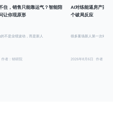
不住，销售只能靠运气？智能陪
AI对练能逼房产案场
问让你现原形
个破局反应
怕的不是业绩波动，而是新人
很多案场新人第一次站在沙
作者：销研院
2026年8月6日
作者：销