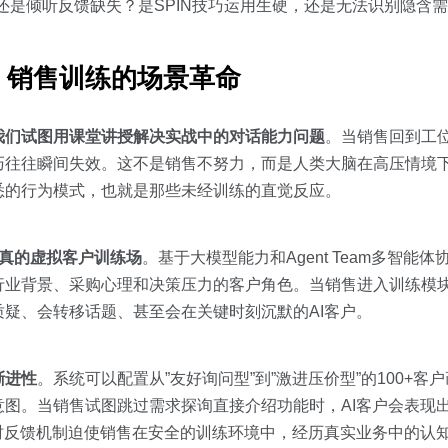
还是倾听反馈缺失？是SPIN技巧运用生硬，还是无法识别隐含
”：销售训练的场景革命
我们试图用课堂讲授解决实战中的对话能力问题
。当销售回到工
巧往往瞬间失效。这不是销售不努力，而是人类大脑在高压情境
悉的行为模式，也就是那些未经训练的直觉反应。
真的虚拟客户训练场
。基于大模型能力和Agent Team多智能
行业背景、采购心理和决策压力的客户角色。当销售进入训练模
疑、会转移话题、甚至会在关键时刻沉默的AI客户。
渐进性
。系统可以配置从”友好询问型”到”激进压价型”的100+
图。当销售试图跳过需求探询直接介绍功能时，AI客户会表现
时反馈机制迫使销售在安全的训练环境中，经历真实业务中的认