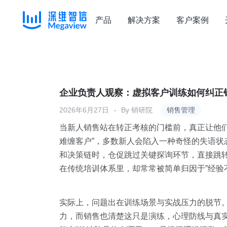
产品
解决方案
客户案例
Skip
to
content
企业负责人观察：虚拟客户训练如何纠正
2026年6月27日
By
销研院
销售管理
当新人销售站在转正考核的门槛前，真正让他
难缠客户”，多数新人会陷入一种奇怪的失语
和决策链时，仓促跳过关键探询环节，直接跳
在传统培训体系里，却常常被简单归因于”经验不
实际上，问题出在训练场景与实战压力的脱节
力，而销售也清楚这只是演练，心理防线与真