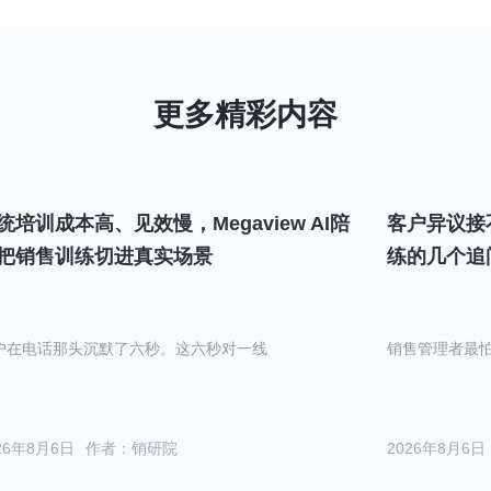
统培训成本高、见效慢，Megaview AI陪
客户异议接
把销售训练切进真实场景
练的几个追
户在电话那头沉默了六秒。这六秒对一线
销售管理者最
26年8月6日
作者：销研院
2026年8月6日