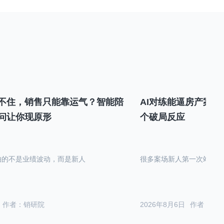
不住，销售只能靠运气？智能陪
AI对练能逼房产案场
问让你现原形
个破局反应
怕的不是业绩波动，而是新人
很多案场新人第一次站在沙
作者：销研院
2026年8月6日
作者：销