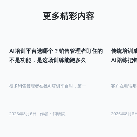
AI培训平台选哪个？销售管理者盯住的
传统培训成
不是功能，是这场训练能跑多久
AI陪练把
很多销售管理者在挑AI培训平台时，第一
客户在电话那
2026年8月6日
作者：销研院
2026年8月6