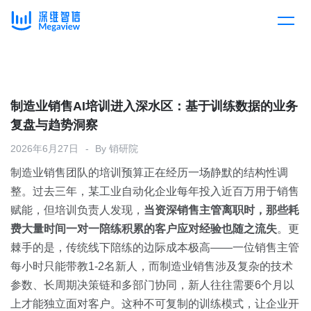
产品
Skip
to
content
解决方案
产品总览
制造业销售AI培训进入深水区：基于训练数据的业务
复盘与趋势洞察
客户案例
产品集成
按行业
2026年6月27日
By
销研院
制造业销售团队的培训预算正在经历一场静默的结构性调
企业服务
开放平台
下载客户端
整。过去三年，某工业自动化企业每年投入近百万用于销售
赋能，但培训负责人发现，
当资深销售主管离职时，那些耗
消费医疗
费大量时间一对一陪练积累的客户应对经验也随之流失
定价
。更
棘手的是，传统线下陪练的边际成本极高——一位销售主管
教育
每小时只能带教1-2名新人，而制造业销售涉及复杂的技术
资源中心
参数、长周期决策链和多部门协同，新人往往需要6个月以
汽车
上才能独立面对客户。这种不可复制的训练模式，让企业开