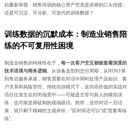
关于我们
资源中心
房地产
始重新审视：销售培训的核心资产究竟是讲师的口头传授，
还是可沉淀、可分析、可迭代的训练数据？
全部
金融
预约演示
白皮书
训练数据的沉默成本：制造业销售陪
按角色
练的不可复用性困境
销售会话智能
销售人员
制造业销售的特殊性在于，
每一次客户交互都嵌套着深度的
销售管理
技术语境与商务逻辑
。从设备选型到交付周期，从ROI计算
到售后服务承诺，销售需要在对话中同时处理产品知识、客
按业务场景
户关系和风险管控。传统培训模式下，这些高价值的实战对
话往往发生在封闭场景中——可能是主管与新人的模拟演
交易跟进
练，也可能是师徒制的现场跟访。然而，这些对话一旦结
束，就只剩下模糊的主观评价：”应对得还可以”或”需要再练
培训辅导
练”。