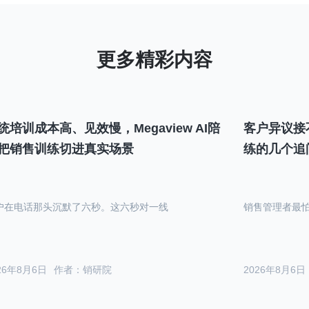
统培训成本高、见效慢，Megaview AI陪
客户异议接
把销售训练切进真实场景
练的几个追
户在电话那头沉默了六秒。这六秒对一线
销售管理者最
26年8月6日
作者：销研院
2026年8月6日