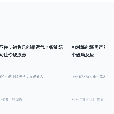
不住，销售只能靠运气？智能陪
AI对练能逼房产案场
问让你现原形
个破局反应
怕的不是业绩波动，而是新人
很多案场新人第一次站在沙
作者：销研院
2026年8月6日
作者：销