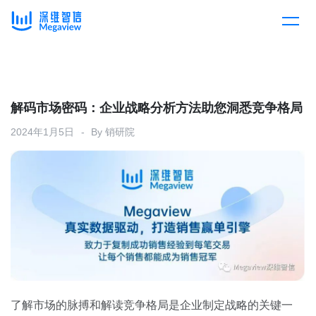
产品
Skip
to
content
解决方案
产品总览
解码市场密码：企业战略分析方法助您洞悉竞争格局
2024年1月5日
By
销研院
客户案例
产品集成
按行业
企业服务
开放平台
下载客户端
消费医疗
定价
教育
资源中心
汽车
了解市场的脉搏和解读竞争格局是企业制定战略的关键一