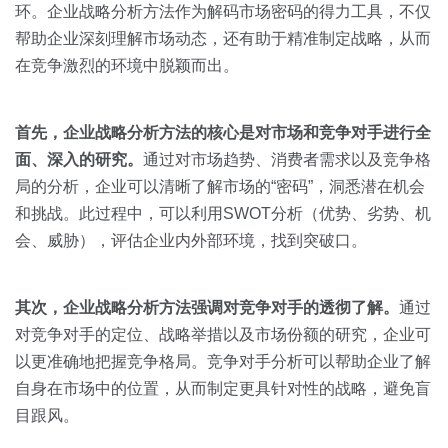
关于我们
资源中心
环。企业战略分析方法作为解码市场密码的得力工具，不仅
房地产
帮助企业深刻理解市场动态，还有助于精准制定战略，从而
全部
金融
在竞争激烈的环境中脱颖而出。
预约演示
白皮书
按角色
首先，企业战略分析方法的核心是对市场和竞争对手进行全
销售会话智能
面、深入的研究。
通过对市场趋势、消费者需求以及竞争格
销售人员
局的分析，企业可以清晰了解市场的“密码”，洞悉潜在机会
和挑战。此过程中，可以利用SWOT分析（优势、劣势、机
销售管理
会、威胁），评估企业内外部环境，找到突破口。
按业务场景
其次，企业战略分析方法强调对竞争对手的透彻了解。
通过
对竞争对手的定位、战略举措以及市场份额的研究，企业可
交易跟进
以更准确地把握竞争格局。竞争对手分析可以帮助企业了解
培训辅导
自身在市场中的位置，从而制定更具针对性的战略，避免盲
目跟风。