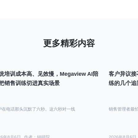
统培训成本高、见效慢，Megaview AI陪
客户异议接
把销售训练切进真实场景
练的几个追
户在电话那头沉默了六秒。这六秒对一线
销售管理者最
26年8月6日
作者：销研院
2026年8月6日