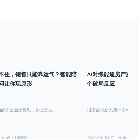
不住，销售只能靠运气？智能陪
AI对练能逼房产案场
问让你现原形
个破局反应
怕的不是业绩波动，而是新人
很多案场新人第一次站在沙
作者：销研院
2026年8月6日
作者：销