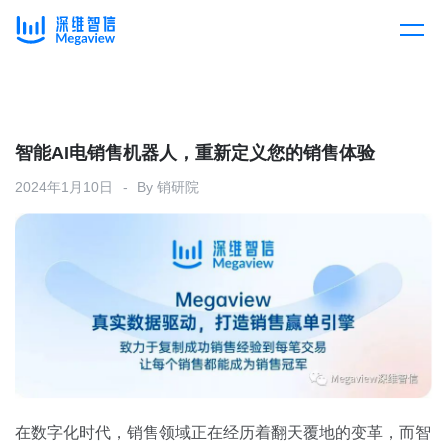
产品
Skip
to
content
解决方案
产品总览
智能AI电销售机器人，重新定义您的销售体验
2024年1月10日
By
销研院
客户案例
产品集成
按行业
企业服务
开放平台
下载客户端
消费医疗
定价
教育
资源中心
汽车
在数字化时代，销售领域正在经历着翻天覆地的变革，而智