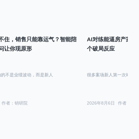
不住，销售只能靠运气？智能陪
AI对练能逼房产案场
问让你现原形
个破局反应
怕的不是业绩波动，而是新人
很多案场新人第一次站在沙
作者：销研院
2026年8月6日
作者：销