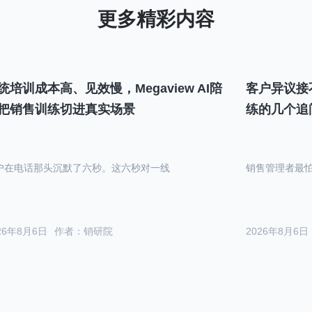
统培训成本高、见效慢，Megaview AI陪
客户异议接
把销售训练切进真实场景
练的几个追
户在电话那头沉默了六秒。这六秒对一线
销售管理者最
26年8月6日
作者：销研院
2026年8月6日