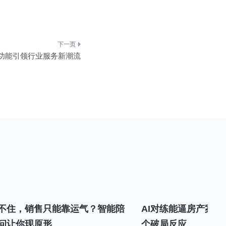
功能引领行业服务新潮流
不住，销售只能靠运气？智能陪
AI对练能逼房产案场
问让你现原形
个破局反应