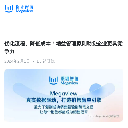
产品
Skip
to
content
解决方案
产品总览
优化流程、降低成本！精益管理原则助您企业更具竞
争力
客户案例
产品集成
按行业
2024年2月1日
By
销研院
企业服务
开放平台
下载客户端
消费医疗
定价
教育
资源中心
汽车