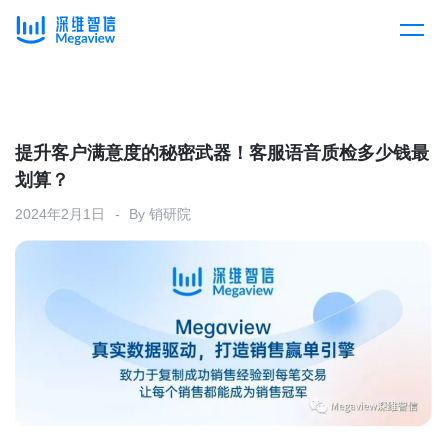
产品
Skip
to
content
解决方案
产品总览
提升客户满意度的秘密武器！客服语音质检多少钱最
划算？
客户案例
产品集成
按行业
2024年2月1日
By
销研院
企业服务
开放平台
下载客户端
消费医疗
定价
教育
资源中心
汽车