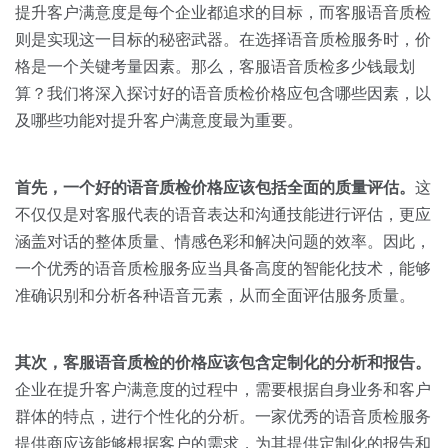
关于我们
资源中心
提升客户满意度是每个企业都追求的目标，而客服语音质检
房地产
则是实现这一目标的秘密武器。在选择语音质检服务时，价
全部
金融
格是一个关键考量因素。那么，客服语音质检多少钱最划
预约演示
算？我们将深入探讨好的语音质检价格应包含哪些因素，以
白皮书
及哪些功能对提升客户满意度最为重要。
按角色
销售会话智能
销售人员
首先，一个好的语音质检价格应该包括全面的质量评估。
这
不仅仅是对客服代表的语音表达和沟通技能进行评估，更应
销售管理
涵盖对话的整体质量、情感色彩和解决问题的效率。因此，
一个优秀的语音质检服务应当具备高度的智能化技术，能够
按业务场景
准确识别和分析各种语音元素，从而全面评估服务质量。
交易跟进
其次，客服语音质检的价格应该包含定制化的分析和报告。
培训辅导
企业在提升客户满意度的过程中，需要根据自身业务和客户
群体的特点，进行个性化的分析。一家优秀的语音质检服务
提供商应该能够根据客户的需求，为其提供定制化的报告和