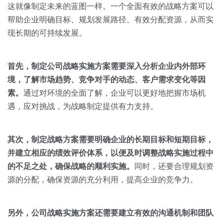
关于我们
资源中心
这就像制定未来的蓝图一样。一个全面有效的战略方案可以
房地产
帮助企业明确目标、规划发展路径、有效分配资源，从而实
全部
金融
现长期的可持续发展。
预约演示
白皮书
按角色
首先，制定公司战略实施方案需要深入分析企业内外部环
销售会话智能
境，了解市场趋势、竞争对手的动态、客户需求变化等因
销售人员
素。
通过对环境的全面了解，企业可以更好地把握市场机
遇，应对挑战，为战略制定提供有力支持。
销售管理
其次，制定战略方案需要明确企业的长期目标和短期目标，
按业务场景
并建立相应的绩效评价体系，以便及时调整战略实施过程中
的不足之处，确保战略的顺利实施。
同时，还要合理规划资
交易跟进
源的分配，确保资源的充分利用，提高企业的竞争力。
培训辅导
另外，公司战略实施方案还需要建立有效的沟通机制和团队