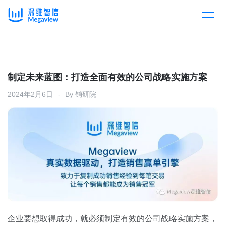
产品
Skip
to
content
解决方案
产品总览
制定未来蓝图：打造全面有效的公司战略实施方案
2024年2月6日
By
销研院
客户案例
产品集成
按行业
企业服务
开放平台
下载客户端
消费医疗
定价
教育
资源中心
汽车
企业要想取得成功，就必须制定有效的公司战略实施方案，