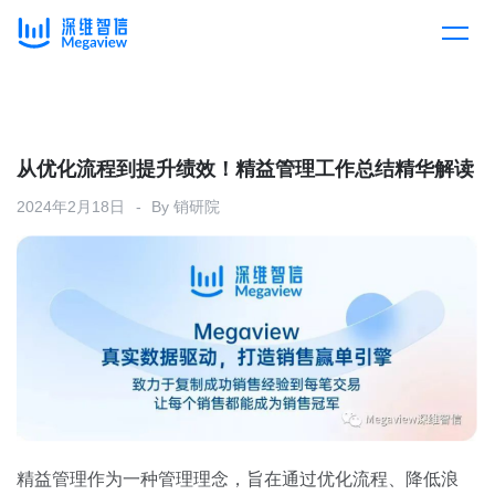
产品
Skip
to
content
解决方案
产品总览
从优化流程到提升绩效！精益管理工作总结精华解读
2024年2月18日
By
销研院
客户案例
产品集成
按行业
企业服务
开放平台
下载客户端
消费医疗
定价
教育
资源中心
汽车
精益管理作为一种管理理念，旨在通过优化流程、降低浪