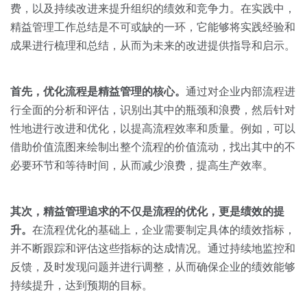
关于我们
资源中心
费，以及持续改进来提升组织的绩效和竞争力。在实践中，
房地产
精益管理工作总结是不可或缺的一环，它能够将实践经验和
全部
金融
成果进行梳理和总结，从而为未来的改进提供指导和启示。
预约演示
白皮书
按角色
首先，优化流程是精益管理的核心。
通过对企业内部流程进
销售会话智能
行全面的分析和评估，识别出其中的瓶颈和浪费，然后针对
销售人员
性地进行改进和优化，以提高流程效率和质量。例如，可以
借助价值流图来绘制出整个流程的价值流动，找出其中的不
销售管理
必要环节和等待时间，从而减少浪费，提高生产效率。
按业务场景
其次，精益管理追求的不仅是流程的优化，更是绩效的提
升。
在流程优化的基础上，企业需要制定具体的绩效指标，
交易跟进
并不断跟踪和评估这些指标的达成情况。通过持续地监控和
培训辅导
反馈，及时发现问题并进行调整，从而确保企业的绩效能够
持续提升，达到预期的目标。