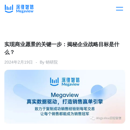
产品
Skip
to
content
解决方案
产品总览
实现商业愿景的关键一步：揭秘企业战略目标是什
么？
客户案例
产品集成
按行业
2024年2月19日
By
销研院
企业服务
开放平台
下载客户端
消费医疗
定价
教育
资源中心
汽车