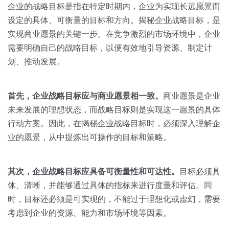
关于我们
资源中心
企业的战略目标是指在特定时期内，企业为实现长远愿景而
房地产
设定的具体、可衡量的目标和方向。揭秘企业战略目标，是
全部
金融
实现商业愿景的关键一步。在竞争激烈的市场环境中，企业
预约演示
需要明确自己的战略目标，以便有效地引导资源、制定计
白皮书
划、推动发展。
按角色
销售会话智能
销售人员
首先，企业战略目标应与商业愿景相一致。
商业愿景是企业
未来发展的理想状态，而战略目标则是实现这一愿景的具体
销售管理
行动方案。因此，在揭秘企业战略目标时，必须深入理解企
业的愿景，从中提炼出可操作的目标和策略。
按业务场景
其次，企业战略目标应具备可衡量性和可达性。
目标必须具
交易跟进
体、清晰，并能够通过具体的指标来进行度量和评估。同
培训辅导
时，目标还必须是可实现的，不能过于理想化或虚幻，需要
考虑到企业的资源、能力和市场环境等因素。