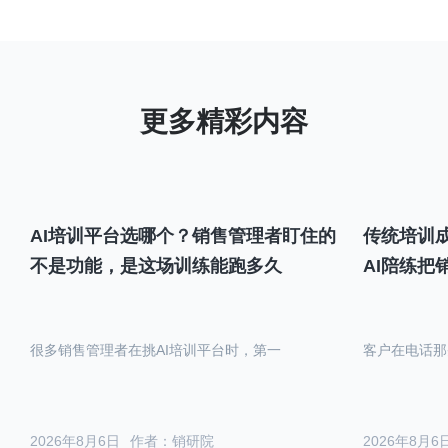
AI培训平台选哪个？销售管理者盯住的
传统培训成
不是功能，是这场训练能跑多久
AI陪练把
很多销售管理者在挑AI培训平台时，第一
客户在电话那
2026年8月6日
作者：销研院
2026年8月6