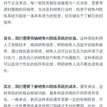
关于我们
资源中心
对于企业来说，每一笔投资都应该被视为一次决策，需要考
房地产
虑到预期的回报率。当涉及到销售行业时，投资于销售AI陪
全部
金融
练系统可能是一项具有潜力的投资，但关键在于了解它的回
预约演示
报率。
白皮书
按角色
销售会话智能
首先，我们需要明确销售
AI
陪练系统的价值。
这种系统利用
销售人员
人工智能技术，模拟销售场景，帮助销售人员提升技能和效
率。通过模拟真实情境，销售人员可以在无压力的环境下进
销售管理
行练习，提高自己的销售技巧和客户沟通能力。这种系统还
可以提供个性化的指导和反馈，帮助销售人员不断改进和成
按业务场景
长。
交易跟进
其次，我们需要了解销售
AI
陪练系统的成本。
通常来说，这
培训辅导
种系统的价格会根据功能、服务和提供商的不同而有所变
化。一般来说，购买这种系统通常需要一定的初期投资，可
能是一次性费用或者是按照订阅模式支付的费用。此外，还