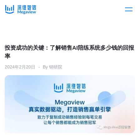
产品
Skip
to
content
解决方案
产品总览
投资成功的关键：了解销售AI陪练系统多少钱的回报
率
客户案例
产品集成
按行业
2024年2月20日
By
销研院
企业服务
开放平台
下载客户端
消费医疗
定价
教育
资源中心
汽车