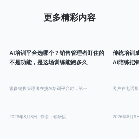
AI培训平台选哪个？销售管理者盯住的
传统培训成
不是功能，是这场训练能跑多久
AI陪练把
很多销售管理者在挑AI培训平台时，第一
客户在电话那
2026年8月6日
作者：销研院
2026年8月6