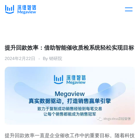
产品
Skip
to
content
解决方案
产品总览
提升回款效率：借助智能催收质检系统轻松实现目标
2024年2月22日
By
销研院
客户案例
产品集成
按行业
企业服务
开放平台
下载客户端
消费医疗
定价
教育
资源中心
汽车
提升回款效率一直是企业催收工作中的重要目标。随着科技