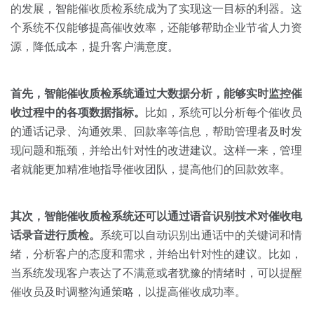
关于我们
资源中心
的发展，智能催收质检系统成为了实现这一目标的利器。这
房地产
个系统不仅能够提高催收效率，还能够帮助企业节省人力资
全部
金融
源，降低成本，提升客户满意度。
预约演示
白皮书
按角色
首先，智能催收质检系统通过大数据分析，能够实时监控催
销售会话智能
收过程中的各项数据指标。
比如，系统可以分析每个催收员
销售人员
的通话记录、沟通效果、回款率等信息，帮助管理者及时发
现问题和瓶颈，并给出针对性的改进建议。这样一来，管理
销售管理
者就能更加精准地指导催收团队，提高他们的回款效率。
按业务场景
其次，智能催收质检系统还可以通过语音识别技术对催收电
话录音进行质检。
系统可以自动识别出通话中的关键词和情
交易跟进
绪，分析客户的态度和需求，并给出针对性的建议。比如，
培训辅导
当系统发现客户表达了不满意或者犹豫的情绪时，可以提醒
催收员及时调整沟通策略，以提高催收成功率。