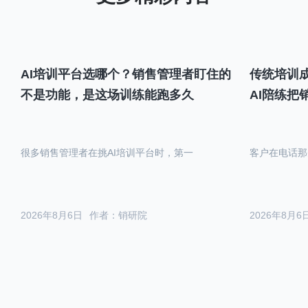
AI培训平台选哪个？销售管理者盯住的
传统培训成
不是功能，是这场训练能跑多久
AI陪练把
很多销售管理者在挑AI培训平台时，第一
客户在电话那
2026年8月6日
作者：销研院
2026年8月6