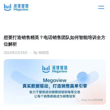
产品
Skip
to
content
解决方案
产品总览
想要打造销售精英？电话销售团队如何智能培训全方
位解析
客户案例
产品集成
按行业
2024年2月29日
By
销研院
企业服务
开放平台
下载客户端
消费医疗
定价
教育
资源中心
汽车