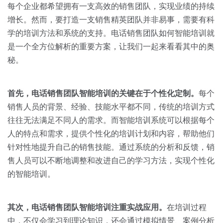
关于我们
资源中心
每个企业都希望拥有一支高效的销售团队，实现业绩的持续
房地产
增长。然而，要打造一支销售精英团队并非易事，需要有科
全部
金融
学的培训方法和系统的支持。电话销售团队如何智能培训就
预约演示
是一个全方位解析的重要方案，让我们一起来看看其中的奥
白皮书
秘。
按角色
销售会话智能
销售人员
首先，电话销售团队智能培训的关键在于个性化定制。
每个
销售人员的背景、经验、技能水平都不同，传统的培训方式
销售管理
往往无法满足不同人的需求。而智能培训系统可以根据每个
人的特点和需求，提供个性化的培训计划和内容，帮助他们
按业务场景
针对性地提升自己的销售技能。通过系统的分析和反馈，销
售人员可以不断地调整和改进自己的学习方法，实现个性化
交易跟进
的智能培训。
培训辅导
其次，电话销售团队智能培训注重实战应用。
在培训过程
中，不仅会学习到理论知识，还会通过模拟情景、案例分析