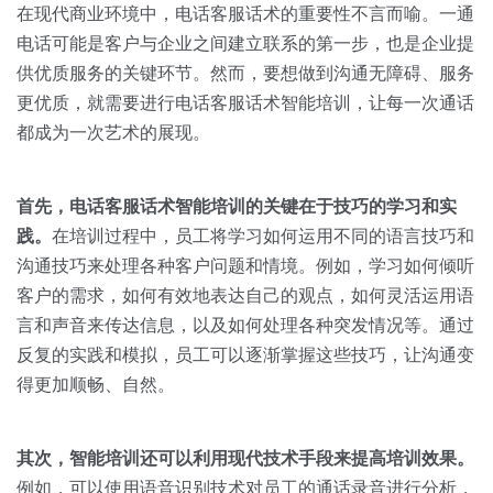
关于我们
资源中心
在现代商业环境中，电话客服话术的重要性不言而喻。一通
房地产
电话可能是客户与企业之间建立联系的第一步，也是企业提
全部
金融
供优质服务的关键环节。然而，要想做到沟通无障碍、服务
预约演示
更优质，就需要进行电话客服话术智能培训，让每一次通话
白皮书
都成为一次艺术的展现。
按角色
销售会话智能
销售人员
首先，电话客服话术智能培训的关键在于技巧的学习和实
践。
在培训过程中，员工将学习如何运用不同的语言技巧和
销售管理
沟通技巧来处理各种客户问题和情境。例如，学习如何倾听
客户的需求，如何有效地表达自己的观点，如何灵活运用语
按业务场景
言和声音来传达信息，以及如何处理各种突发情况等。通过
反复的实践和模拟，员工可以逐渐掌握这些技巧，让沟通变
交易跟进
得更加顺畅、自然。
培训辅导
其次，智能培训还可以利用现代技术手段来提高培训效果。
例如，可以使用语音识别技术对员工的通话录音进行分析，