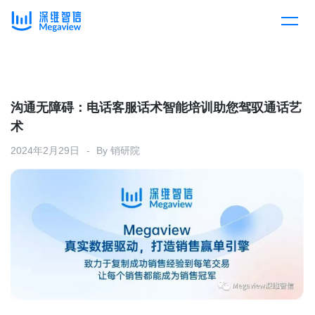
产品
Skip
to
content
解决方案
产品总览
沟通无障碍：电话客服话术智能培训助您驾驭通话艺
术
客户案例
产品集成
按行业
2024年2月29日
By
销研院
企业服务
开放平台
下载客户端
消费医疗
定价
教育
资源中心
汽车