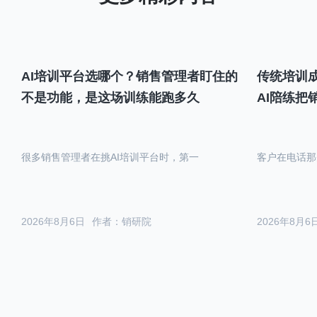
AI培训平台选哪个？销售管理者盯住的
传统培训成
不是功能，是这场训练能跑多久
AI陪练把
很多销售管理者在挑AI培训平台时，第一
客户在电话那
2026年8月6日
作者：销研院
2026年8月6