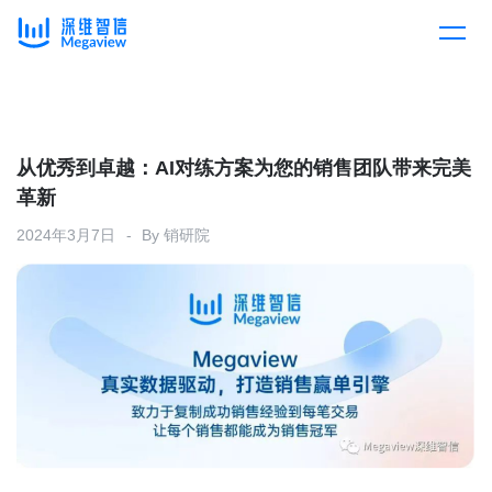
产品
Skip
to
content
解决方案
产品总览
从优秀到卓越：AI对练方案为您的销售团队带来完美
革新
客户案例
产品集成
按行业
2024年3月7日
By
销研院
企业服务
开放平台
下载客户端
消费医疗
定价
教育
资源中心
汽车