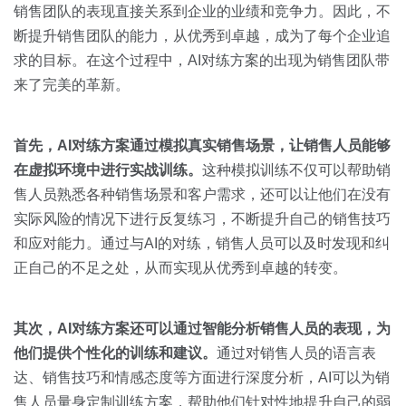
关于我们
资源中心
销售团队的表现直接关系到企业的业绩和竞争力。因此，不
房地产
断提升销售团队的能力，从优秀到卓越，成为了每个企业追
全部
金融
求的目标。在这个过程中，AI对练方案的出现为销售团队带
预约演示
来了完美的革新。
白皮书
按角色
销售会话智能
首先，
AI
对练方案通过模拟真实销售场景，让销售人员能够
销售人员
在虚拟环境中进行实战训练。
这种模拟训练不仅可以帮助销
售人员熟悉各种销售场景和客户需求，还可以让他们在没有
销售管理
实际风险的情况下进行反复练习，不断提升自己的销售技巧
和应对能力。通过与AI的对练，销售人员可以及时发现和纠
按业务场景
正自己的不足之处，从而实现从优秀到卓越的转变。
交易跟进
其次，
AI
对练方案还可以通过智能分析销售人员的表现，为
培训辅导
他们提供个性化的训练和建议。
通过对销售人员的语言表
达、销售技巧和情感态度等方面进行深度分析，AI可以为销
售人员量身定制训练方案，帮助他们针对性地提升自己的弱