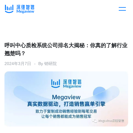
产品
Skip
to
content
解决方案
产品总览
呼叫中心质检系统公司排名大揭秘：你真的了解行业
翘楚吗？
客户案例
产品集成
按行业
2024年3月7日
By
销研院
企业服务
开放平台
下载客户端
消费医疗
定价
教育
资源中心
汽车