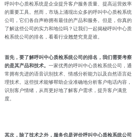
关于我们
资源中心
呼叫中心质检系统是企业提升客户服务质量、提高运营效率
房地产
的重要工具。然而，市场上涌现出众多的呼叫中心质检系统
全部
金融
公司，它们各自声称拥有最佳的产品和服务。但是，你真的
预约演示
了解这些公司的实力和地位吗？让我们一起揭秘呼叫中心质
白皮书
检系统公司的排名，看看行业翘楚究竟是谁。
按角色
销售会话智能
销售人员
首先，要了解呼叫中心质检系统公司的排名，我们需要考察
的是其产品和技术。
一家优秀的呼叫中心质检系统公司，通
销售管理
常拥有先进的语音识别技术、情感分析能力以及自然语言处
理技术。这些技术能够帮助企业准确地分析客户电话内容，
按业务场景
识别客户情绪，从而更好地了解客户需求，提升客户满意
度。
交易跟进
培训辅导
其次，除了技术之外，服务也是评价呼叫中心质检系统公司