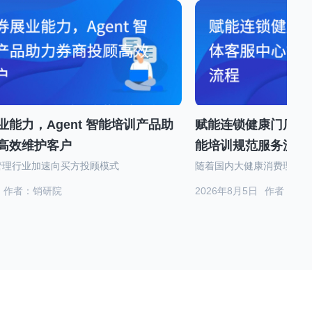
能力，Agent 智能培训产品助
赋能连锁健康门店拓
高效维护客户
能培训规范服务流程
管理行业加速向买方投顾模式
随着国内大健康消费理念不
作者：销研院
2026年8月5日
作者：销