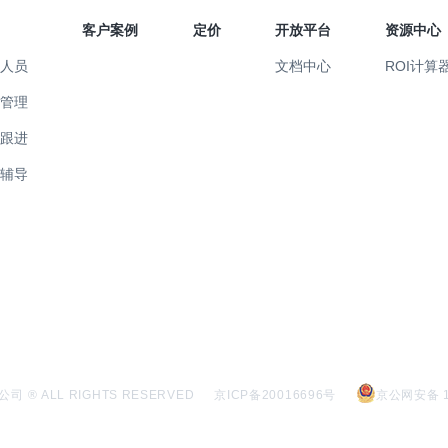
客户案例
定价
开放平台
资源中心
售人员
文档中心
ROI计算
售管理
易跟进
训辅导
 ® ALL RIGHTS RESERVED
京ICP备20016696号
京公网安备 11