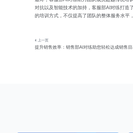
对抗以及智能技术的加持，客服部AI对练打造
的培训方式，不仅提高了团队的整体服务水平
文
提升销售效率：销售部AI对练助您轻松达成销售目
章
导
航