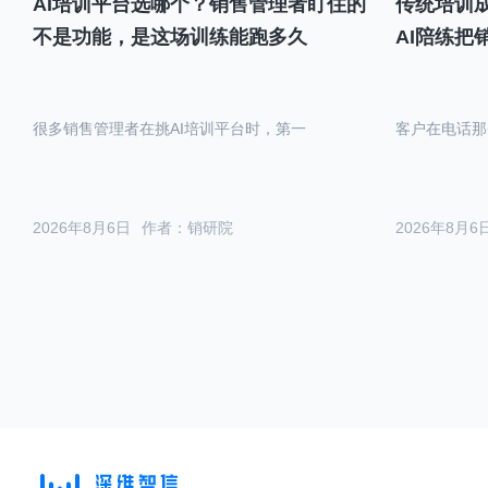
AI培训平台选哪个？销售管理者盯住的
传统培训成
不是功能，是这场训练能跑多久
AI陪练把
很多销售管理者在挑AI培训平台时，第一
客户在电话那
2026年8月6日
作者：销研院
2026年8月6