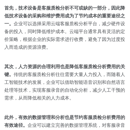
关于我们
资源中心
房地产
首先，技术设备是客服质检分析不可或缺的一部分，因此降
低技术设备的采购和维护费用成为了节约成本的重要途径之
全部
金融
一。
企业可以选择采用云端客服质检分析平台，减少硬件设
预约演示
白皮书
备的投入，同时降低维护成本。云端平台通常具有灵活的定
按角色
价策略，根据企业的实际需求进行收费，避免了因为过度投
销售会话智能
入而造成的资源浪费。
销售人员
销售管理
其次，人力资源的合理利用也是降低客服质检分析费用的关
键。
传统的客服质检分析往往需要大量人力投入，而随着人
按业务场景
工智能技术的发展，企业可以借助智能语音识别和自然语言
处理等技术，实现客服录音的自动化分析，减少人工干预的
交易跟进
需求，从而降低相关的人力成本。
培训辅导
此外，有效的数据管理和分析也是节约客服质检分析费用的
有效途径。
企业可以建立完善的数据管理系统，对客服录音