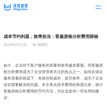
产品
Skip
to
content
解决方案
产品总览
成本节约利器，效率担当：客服质检分析费用探秘
2024年3月12日
By
销研院
客户案例
产品集成
按行业
企业服务
开放平台
下载客户端
如今，企业对于客户服务的质量和效率越发重视。而客服质
检分析费用成为了企业管理者关注的焦点之一。如何在保证
消费医疗
服务质量的前提下，有效控制成本，提升效率，成为了企业
定价
迫切需要解决的问题。本文将从技术费用的角度出发，探讨
教育
客服质检分析费用的节约方法，为企业提供一些实用的建
资源中心
议。
汽车