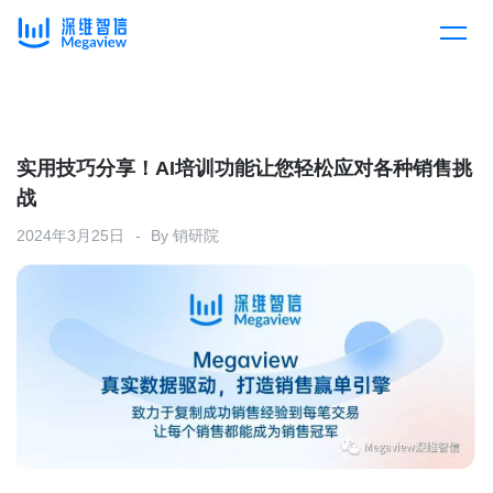
产品
Skip
to
content
解决方案
产品总览
实用技巧分享！AI培训功能让您轻松应对各种销售挑
战
客户案例
产品集成
按行业
2024年3月25日
By
销研院
企业服务
开放平台
下载客户端
消费医疗
定价
教育
资源中心
汽车