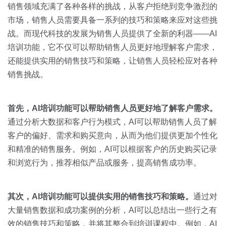
关于我们
资源中心
销售领域充满了各种各样的挑战，从客户拒绝到竞争激烈的
房地产
市场，销售人员需要具备一系列的技巧和策略来应对这些挑
全部
金融
战。而现代科技的发展为销售人员提供了全新的利器——AI
预约演示
培训功能，它不仅可以帮助销售人员更好地理解客户需求，
白皮书
还能提供实用的销售技巧和策略，让销售人员轻松应对各种
按角色
销售挑战。
销售会话智能
销售人员
首先，
AI
培训功能可以帮助销售人员更好地了解客户需求。
销售管理
通过分析大数据和客户行为模式，AI可以帮助销售人员了解
客户的偏好、需求和购买意向，从而为他们提供更加个性化
按业务场景
和精准的销售服务。例如，AI可以根据客户的历史购买记录
和浏览行为，推荐相似产品或服务，提高销售成功率。
交易跟进
培训辅导
其次，
AI
培训功能可以提供实用的销售技巧和策略。
通过对
大量销售数据和成功案例的分析，AI可以总结出一些行之有
效的销售技巧和策略，并将其整合到培训课程中。例如，AI