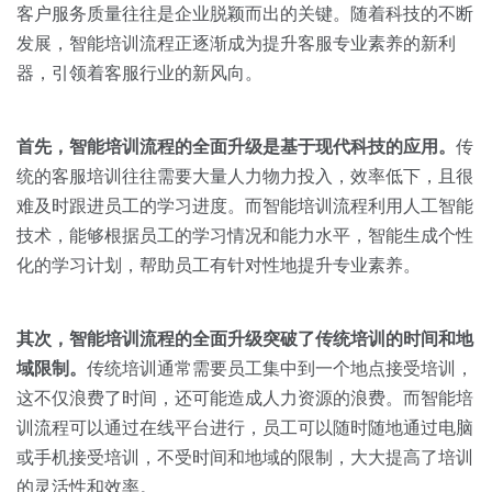
关于我们
资源中心
客户服务质量往往是企业脱颖而出的关键。随着科技的不断
房地产
发展，智能培训流程正逐渐成为提升客服专业素养的新利
全部
金融
器，引领着客服行业的新风向。
预约演示
白皮书
按角色
首先，智能培训流程的全面升级是基于现代科技的应用。
传
销售会话智能
统的客服培训往往需要大量人力物力投入，效率低下，且很
销售人员
难及时跟进员工的学习进度。而智能培训流程利用人工智能
技术，能够根据员工的学习情况和能力水平，智能生成个性
销售管理
化的学习计划，帮助员工有针对性地提升专业素养。
按业务场景
其次，智能培训流程的全面升级突破了传统培训的时间和地
域限制。
传统培训通常需要员工集中到一个地点接受培训，
交易跟进
这不仅浪费了时间，还可能造成人力资源的浪费。而智能培
培训辅导
训流程可以通过在线平台进行，员工可以随时随地通过电脑
或手机接受培训，不受时间和地域的限制，大大提高了培训
的灵活性和效率。