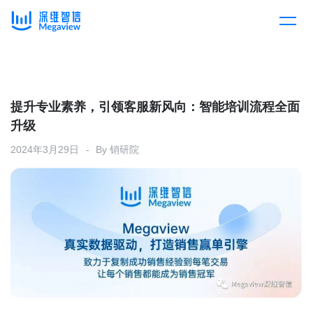
产品
Skip
to
content
解决方案
产品总览
提升专业素养，引领客服新风向：智能培训流程全面
升级
客户案例
产品集成
按行业
2024年3月29日
By
销研院
企业服务
开放平台
下载客户端
消费医疗
定价
教育
资源中心
汽车