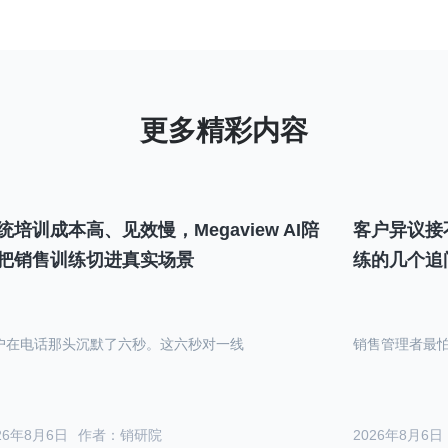
统培训成本高、见效慢，Megaview AI陪
客户异议接
把销售训练切进真实场景
练的几个追
户在电话那头沉默了六秒。这六秒对一线
销售管理者最
26年8月6日
作者：销研院
2026年8月6日