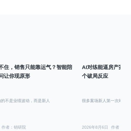
不住，销售只能靠运气？智能陪
AI对练能逼房产案场
问让你现原形
个破局反应
怕的不是业绩波动，而是新人
很多案场新人第一次站在沙
作者：销研院
2026年8月6日
作者：销