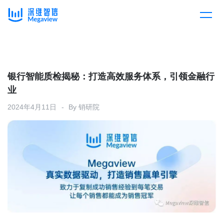
产品
Skip
to
content
解决方案
产品总览
银行智能质检揭秘：打造高效服务体系，引领金融行
业
客户案例
产品集成
按行业
2024年4月11日
By
销研院
企业服务
开放平台
下载客户端
消费医疗
定价
教育
资源中心
汽车