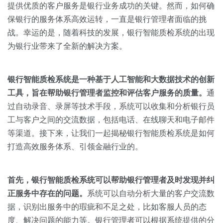
关于我们
资源中心
提供优质的客户服务是银行业务成功的关键。然而，如何确
房地产
保银行的服务体系高效运转，一直是银行管理者面临的挑
全部
金融
战。幸运的是，随着科技的发展，银行智能质检系统的出现
预约演示
为银行业带来了全新的解决方案。
白皮书
按角色
销售会话智能
银行智能质检系统是一种基于人工智能和大数据技术的创新
销售人员
工具，旨在帮助银行管理者监控和评估客户服务的质量。
通
过自动录音、录屏等技术手段，系统可以收集和分析银行员
销售管理
工与客户之间的交流数据，包括电话、在线聊天和电子邮件
等渠道。接下来，让我们一起揭秘银行智能质检系统是如何
按业务场景
打造高效服务体系、引领金融行业的。
交易跟进
首先，银行智能质检系统可以帮助银行管理者及时发现并纠
培训辅导
正服务中存在的问题。
系统可以自动分析大量的客户交流数
据，识别出服务中的瑕疵和不足之处，比如客服人员的态
度、解决问题的能力等。银行管理者可以根据系统提供的分