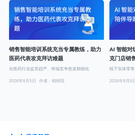
销售智能培训系统充当专属教练，助力
AI 智能
医药代表攻克拜访难题
克门店销
在医药行业监管趋严、终端竞争愈发精细化
线下实体零售
2026年8月5日
作者：销研院
2026年8月5