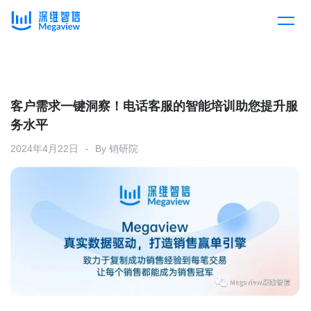
产品
Skip
to
content
解决方案
产品总览
客户需求一键洞察！电话客服的智能培训助您提升服
务水平
客户案例
产品集成
按行业
2024年4月22日
By
销研院
企业服务
开放平台
下载客户端
消费医疗
定价
教育
资源中心
汽车