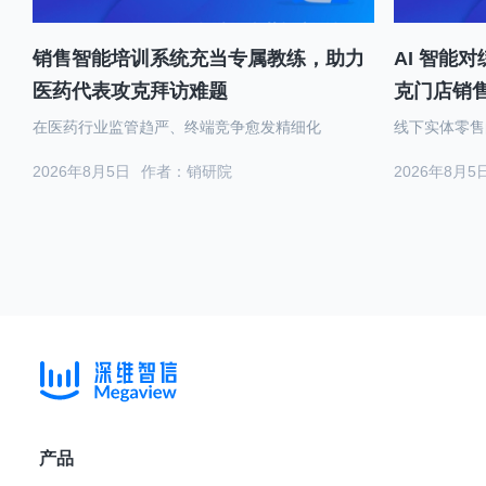
销售智能培训系统充当专属教练，助力
AI 智能
医药代表攻克拜访难题
克门店销
在医药行业监管趋严、终端竞争愈发精细化
线下实体零售
2026年8月5日
作者：销研院
2026年8月5
产品