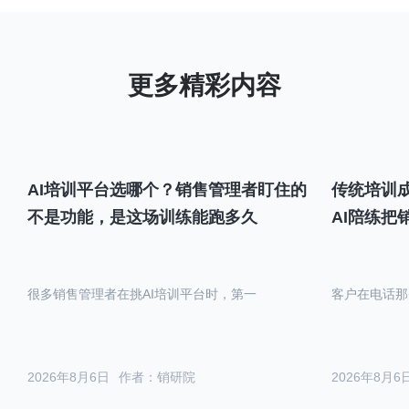
AI培训平台选哪个？销售管理者盯住的
传统培训成
不是功能，是这场训练能跑多久
AI陪练把
很多销售管理者在挑AI培训平台时，第一
客户在电话那
2026年8月6日
作者：销研院
2026年8月6