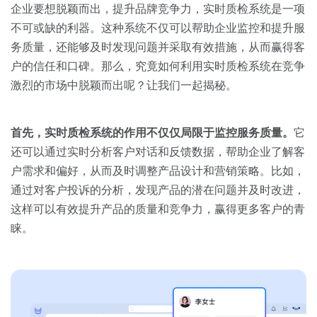
关于我们
资源中心
企业要想脱颖而出，提升品牌竞争力，实时质检系统是一项
房地产
不可或缺的利器。这种系统不仅可以帮助企业监控和提升服
全部
金融
务质量，还能够及时发现问题并采取有效措施，从而赢得客
预约演示
户的信任和口碑。那么，究竟如何利用实时质检系统在竞争
白皮书
激烈的市场中脱颖而出呢？让我们一起揭秘。
按角色
销售会话智能
销售人员
首先，实时质检系统的作用不仅仅局限于监控服务质量。
它
还可以通过实时分析客户对话和反馈数据，帮助企业了解客
销售管理
户需求和偏好，从而及时调整产品设计和营销策略。比如，
通过对客户投诉的分析，发现产品的潜在问题并及时改进，
按业务场景
这样可以有效提升产品的质量和竞争力，赢得更多客户的青
睐。
交易跟进
培训辅导