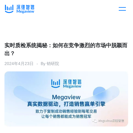
产品
Skip
to
content
解决方案
产品总览
实时质检系统揭秘：如何在竞争激烈的市场中脱颖而
出？
客户案例
产品集成
按行业
2024年4月23日
By
销研院
企业服务
开放平台
下载客户端
消费医疗
定价
教育
资源中心
汽车