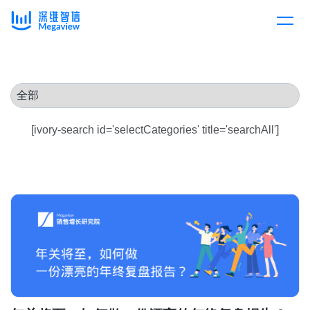
产品
Skip
to
content
解决方案
产品总览
[ivory-search id='selectCategories' title='searchAll']
客户案例
产品集成
按行业
企业服务
开放平台
下载客户端
消费医疗
定价
教育
资源中心
汽车