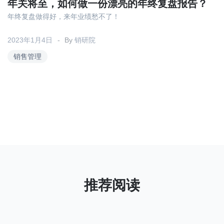
关于我们
资源中心
年关将至，如何做一份漂亮的年终复盘报告？
房地产
年终复盘做得好，来年业绩愁不了！
全部
金融
2023年1月4日
By
销研院
预约演示
白皮书
销售管理
按角色
销售会话智能
销售人员
销售管理
按业务场景
交易跟进
培训辅导