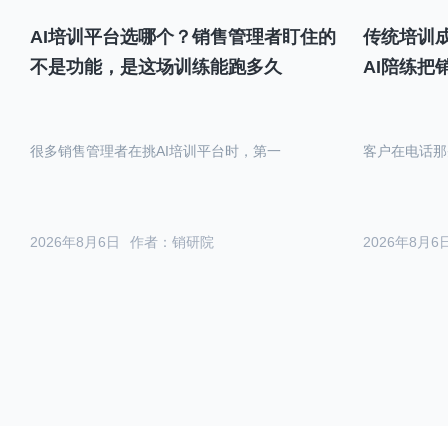
AI培训平台选哪个？销售管理者盯住的
传统培训成
不是功能，是这场训练能跑多久
AI陪练把
很多销售管理者在挑AI培训平台时，第一
客户在电话那
2026年8月6日
作者：销研院
2026年8月6