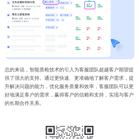
总的来说，智能质检技术的引入为客服团队超越客户期望提
供了强大的支持。通过更快速、更准确地了解客户需求，提
升解决问题的能力，优化服务质量和效率，客服团队可以更
好地满足客户的需求，赢得客户的信赖和支持，实现与客户
的长期合作关系。