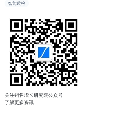
智能质检
航
关注销售增长研究院公众号
了解更多资讯