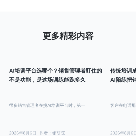
AI培训平台选哪个？销售管理者盯住的
传统培训成
不是功能，是这场训练能跑多久
AI陪练把
很多销售管理者在挑AI培训平台时，第一
客户在电话那
2026年8月6日
作者：销研院
2026年8月6