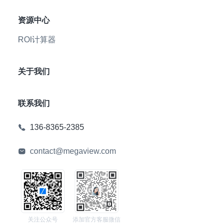
资源中心
ROI计算器
关于我们
联系我们
136-8365-2385
contact@megaview.com
关注公众号
添加官方客服微信