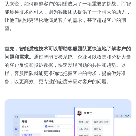
关于我们
资源中心
队来说，如何超越客户的期望成为了一项重要的挑战。而智
房地产
能质检技术的引入，则为客服团队提供了一个强大的助力，
全部
金融
让他们能够更轻松地满足客户的需求，甚至超越客户的期
预约演示
望。
白皮书
按角色
销售会话智能
首先，智能质检技术可以帮助客服团队更快速地了解客户的
销售人员
问题和需求。
通过智能质检系统，企业可以收集和分析大量
的客户反馈和投诉数据，快速发现问题的共性和趋势。这
销售管理
样，客服团队就能更准确地把握客户的需求，提前做好准
备，以更高效、更专业的态度来应对客户的问题。
按业务场景
交易跟进
培训辅导