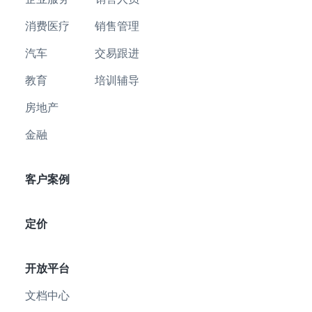
消费医疗
销售管理
汽车
交易跟进
教育
培训辅导
房地产
金融
客户案例
定价
开放平台
文档中心