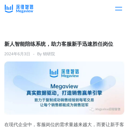
产品
Skip
to
content
解决方案
产品总览
新人智能陪练系统，助力客服新手迅速胜任岗位
2024年6月3日
By
销研院
客户案例
产品集成
按行业
企业服务
开放平台
下载客户端
消费医疗
定价
教育
资源中心
汽车
在现代企业中，客服岗位的需求量越来越大，而要让新手客