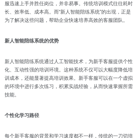
关于我们
资源中心
服迅速上手并胜任岗位，并非易事。传统培训模式往往耗时
房地产
长、效率低、成本高。而“新人智能陪练系统”的出现，正是
全部
金融
为了解决这些问题，帮助企业快速培养高效的客服团队。
预约演示
白皮书
按角色
新人智能陪练系统的优势
销售会话智能
销售人员
新人智能陪练系统通过人工智能技术，为新手客服提供个性
销售管理
化、互动性强的培训环境。这种系统不仅可以大幅度降低培
训成本，还能显著提高培训效果。新手客服可以在一个虚拟
的环境中进行多次练习，积累实战经验，从而快速掌握所需
按业务场景
技能。
交易跟进
个性化学习路径
培训辅导
每个新手客服的背景和学习速度都不一样，传统的一刀切培