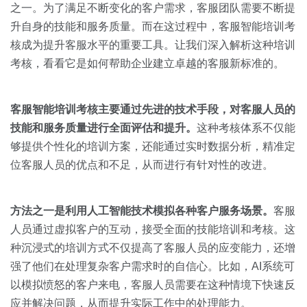
关于我们
资源中心
之一。为了满足不断变化的客户需求，客服团队需要不断提
房地产
升自身的技能和服务质量。而在这过程中，客服智能培训考
全部
金融
核成为提升客服水平的重要工具。让我们深入解析这种培训
预约演示
考核，看看它是如何帮助企业建立卓越的客服新标准的。
白皮书
按角色
销售会话智能
客服智能培训考核主要通过先进的技术手段，对客服人员的
销售人员
技能和服务质量进行全面评估和提升。
这种考核体系不仅能
够提供个性化的培训方案，还能通过实时数据分析，精准定
销售管理
位客服人员的优点和不足，从而进行有针对性的改进。
按业务场景
方法之一是利用人工智能技术模拟各种客户服务场景。
客服
人员通过虚拟客户的互动，接受全面的技能培训和考核。这
交易跟进
种沉浸式的培训方式不仅提高了客服人员的应变能力，还增
培训辅导
强了他们在处理复杂客户需求时的自信心。比如，AI系统可
以模拟愤怒的客户来电，客服人员需要在这种情境下快速反
应并解决问题，从而提升实际工作中的处理能力。