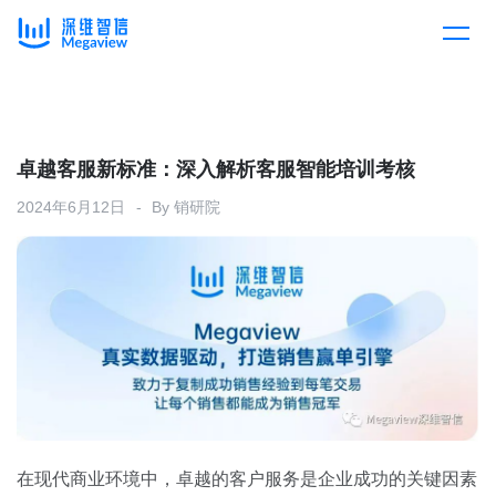
产品
Skip
to
content
解决方案
产品总览
卓越客服新标准：深入解析客服智能培训考核
2024年6月12日
By
销研院
客户案例
产品集成
按行业
企业服务
开放平台
下载客户端
消费医疗
定价
教育
资源中心
汽车
在现代商业环境中，卓越的客户服务是企业成功的关键因素