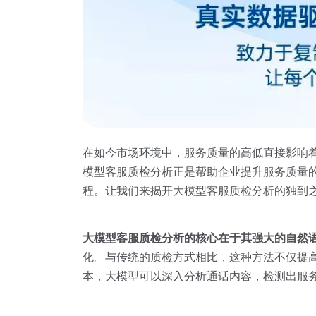
在如今市场环境中，服务质量的高低直接影响
模型客服质检分析正是帮助企业提升服务质量
程。让我们来揭开大模型客服质检分析的独到
大模型客服质检分析的核心在于其强大的
自然
化。与传统的质检方式相比，这种方法不仅提
本，大模型可以深入分析通话内容，检测出服