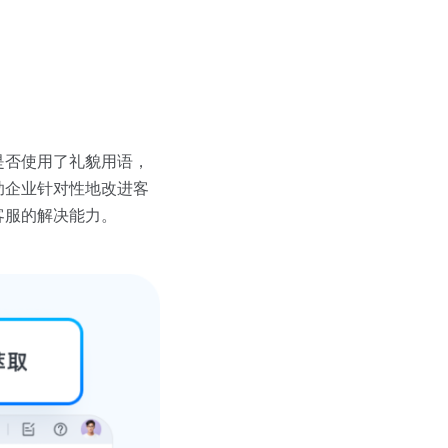
是否使用了礼貌用语，
助企业针对性地改进客
客服的解决能力。