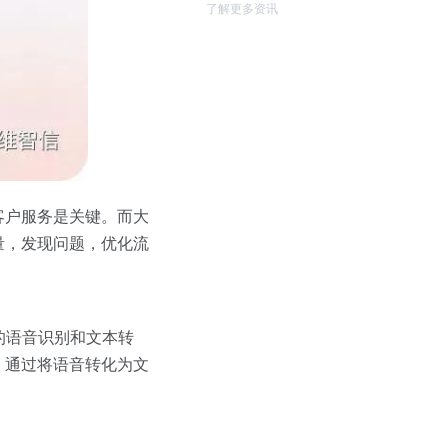
了解更多资讯
客户服务是关键。而大
量，发现问题，优化流
的语音识别和文本转
。通过将语音转化为文