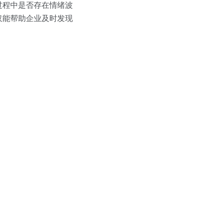
过程中是否存在情绪波
仅能帮助企业及时发现