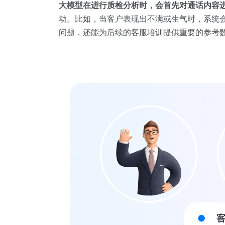
大模型在进行质检分析时，会首先对通话内容
动。比如，当客户表现出不满或生气时，系统
问题，还能为后续的客服培训提供重要的参考