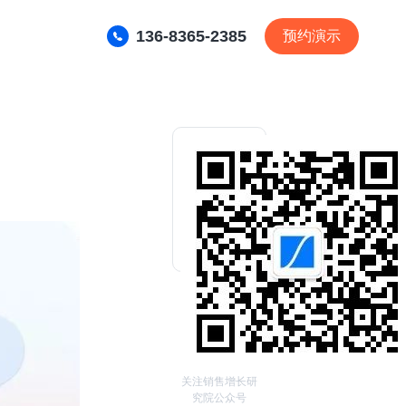
136-8365-2385
预约演示
关注销售增长研
究院公众号