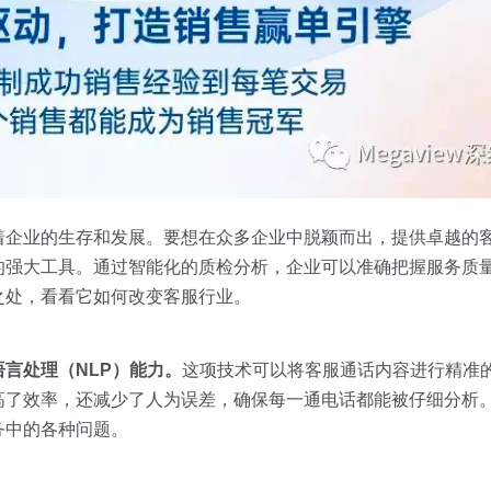
着企业的生存和发展。要想在众多企业中脱颖而出，提供卓越的
的强大工具。通过智能化的质检分析，企业可以准确把握服务质
之处，看看它如何改变客服行业。
语言处理
（
NLP
）能力。
这项技术可以将客服通话内容进行精准
高了效率，还减少了人为误差，确保每一通电话都能被仔细分析
务中的各种问题。