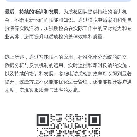
最后，持续的培训和发展。
为质检团队提供持续的培训机
会，不断更新他们的技能和知识。通过模拟电话案例和角色
扮演等实践活动，加强质检员在实际工作中的应对能力和专
业素养，进而提升电话质检的整体效率和质量。
综上所述，通过智能技术的应用、标准化评分系统的建立、
数据分析与反馈机制的运用、实时监控和即时反馈的实施，
以及持续的培训和发展，客服电话质检的效率可以得到显著
提升。这些方法不仅能够优化运营管理，还能够提升客户满
意度，实现客服质量与效率的双赢。