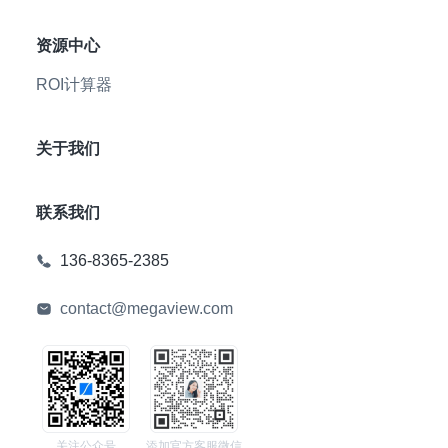
资源中心
ROI计算器
关于我们
联系我们
136-8365-2385
contact@megaview.com
关注公众号
添加官方客服微信