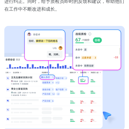
进行纠正。同时，给予质检员即时的反馈和建议，帮助他们
在工作中不断改进和成长。