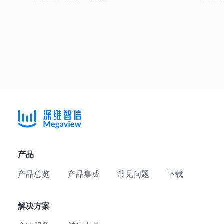
产品
产品总览
产品集成
常见问题
下载
解决方案