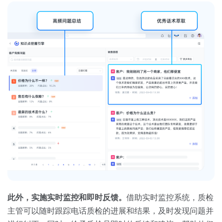
此外，实施实时监控和即时反馈。
借助实时监控系统，质检
主管可以随时跟踪电话质检的进展和结果，及时发现问题并