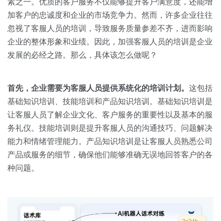
关于我们
资源中心
素之一。优质的客户服务不仅能够提升客户满意度，还能增
房地产
加客户的忠诚度和企业的市场竞争力。然而，许多企业往往
全部
忽视了客服人员的培训，导致服务质量参差不齐，进而影响
金融
企业的整体形象和业绩。因此，加强客服人员的培训是企业
预约演示
白皮书
发展的必经之路。那么，具体该怎么做呢？
按角色
销售会话智能
销售人员
首先，企业需要为客服人员提供系统化的培训计划。
这包括
基础知识培训、技能培训和产品知识培训。基础知识培训是
销售管理
让客服人员了解企业文化、客户服务的重要性以及基本的服
务礼仪。技能培训则是提升客服人员的沟通技巧、问题解决
按业务场景
能力和情绪管理能力。产品知识培训是让客服人员熟悉公司
产品或服务的细节，确保他们能够准确无误地回答客户的各
交易跟进
种问题。
培训辅导