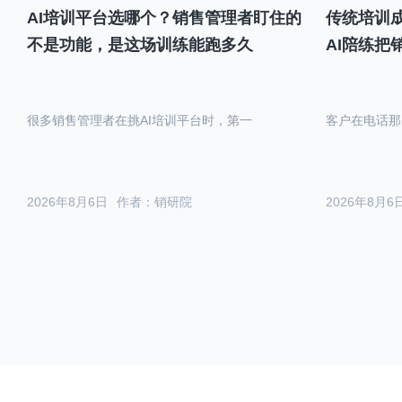
AI培训平台选哪个？销售管理者盯住的
传统培训成
不是功能，是这场训练能跑多久
AI陪练把
很多销售管理者在挑AI培训平台时，第一
客户在电话那
2026年8月6日
作者：销研院
2026年8月6