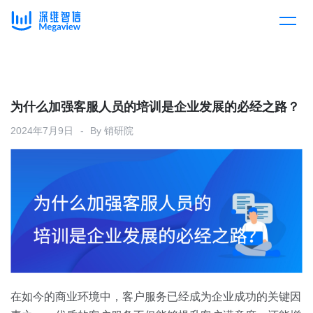
产品
Skip
to
content
解决方案
产品总览
为什么加强客服人员的培训是企业发展的必经之路？
2024年7月9日
By
销研院
客户案例
产品集成
按行业
企业服务
开放平台
下载客户端
消费医疗
定价
教育
资源中心
汽车
在如今的商业环境中，客户服务已经成为企业成功的关键因