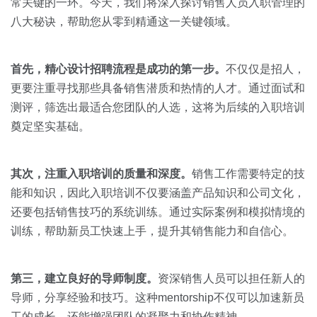
关于我们
资源中心
常关键的一环。今天，我们将深入探讨销售人员入职管理的
房地产
八大秘诀，帮助您从零到精通这一关键领域。
全部
金融
预约演示
首先，精心设计招聘流程是成功的第一步。
不仅仅是招人，
白皮书
按角色
更要注重寻找那些具备销售潜质和热情的人才。通过面试和
测评，筛选出最适合您团队的人选，这将为后续的入职培训
销售会话智能
销售人员
奠定坚实基础。
销售管理
其次，注重入职培训的质量和深度。
销售工作需要特定的技
能和知识，因此入职培训不仅要涵盖产品知识和公司文化，
按业务场景
还要包括销售技巧的系统训练。通过实际案例和模拟情境的
训练，帮助新员工快速上手，提升其销售能力和自信心。
交易跟进
培训辅导
第三，建立良好的导师制度。
资深销售人员可以担任新人的
导师，分享经验和技巧。这种mentorship不仅可以加速新员
工的成长，还能增强团队的凝聚力和协作精神。