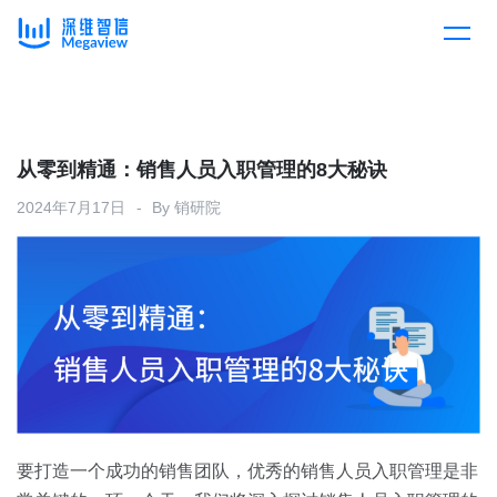
产品
Skip
to
content
解决方案
产品总览
从零到精通：销售人员入职管理的8大秘诀
2024年7月17日
By
销研院
客户案例
产品集成
按行业
企业服务
开放平台
下载客户端
消费医疗
定价
教育
资源中心
汽车
要打造一个成功的销售团队，优秀的销售人员入职管理是非