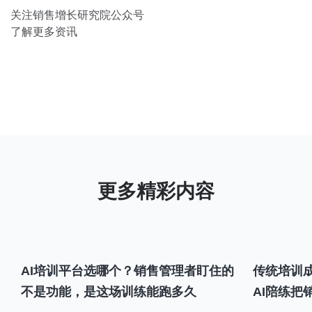
关注销售增长研究院公众号
了解更多资讯
AI培训平台选哪个？销售管理者盯住的
传统培训成
不是功能，是这场训练能跑多久
AI陪练把