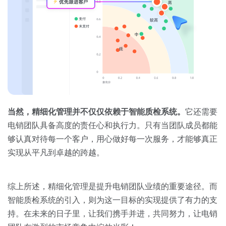
当然，精细化管理并不仅仅依赖于智能质检系统。
它还需要
电销团队具备高度的责任心和执行力。只有当团队成员都能
够认真对待每一个客户，用心做好每一次服务，才能够真正
实现从平凡到卓越的跨越。
综上所述，精细化管理是提升电销团队业绩的重要途径。而
智能质检系统的引入，则为这一目标的实现提供了有力的支
持。在未来的日子里，让我们携手并进，共同努力，让电销