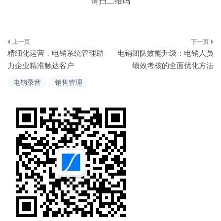
请扫二维码
文
精细化运营，电销系统管理助
电销团队效能升级：电销人员
章
力企业精准触达客户
绩效考核的全面优化方法
导
电销录音
销售管理
航