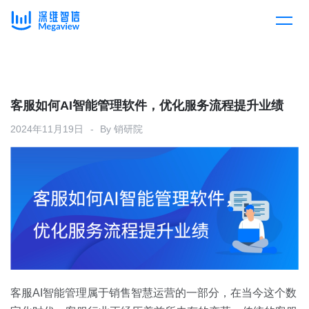
产品
Skip
to
content
解决方案
产品总览
客服如何AI智能管理软件，优化服务流程提升业绩
2024年11月19日
By
销研院
客户案例
产品集成
按行业
企业服务
开放平台
下载客户端
消费医疗
定价
教育
资源中心
汽车
客服AI智能管理属于销售智慧运营的一部分，在当今这个数