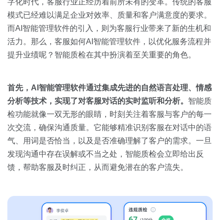
关于我们
资源中心
字化时代，客服行业正经历着前所未有的变革。传统的客服
房地产
模式已经难以满足企业对效率、质量和客户满意度的要求。
全部
而AI智能管理软件的引入，则为客服行业带来了新的生机和
金融
活力。那么，客服如何AI智能管理软件，以优化服务流程并
预约演示
白皮书
提升业绩呢？智能质检在其中扮演着至关重要的角色。
按角色
销售会话智能
销售人员
首先，
AI
智能管理软件通过集成先进的
自然语言处理
、情感
分析等技术，实现了对客服对话的实时监听和分析。
智能质
销售管理
检功能就像一双无形的眼睛，时刻关注着客服与客户的每一
次交流，确保沟通质量。它能够精准识别客服在对话中的语
按业务场景
气、用词是否恰当，以及是否准确理解了客户的需求。一旦
发现沟通中存在误解或不当之处，智能质检会立即给出反
交易跟进
馈，帮助客服及时纠正，从而避免潜在的客户流失。
培训辅导