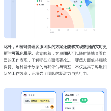
此外，
AI
智能管理客服团队的方案还能够实现数据的实时更
新与可视化展示。
这意味着，客服团队可以随时随地查看自
己的工作表现，了解哪些方面需要改进，哪些方面值得继续
保持。这种基于数据的自我评估与调整，不仅提高了客服团
队的工作效率，还增强了团队的凝聚力与执行力。