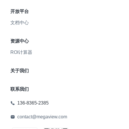
开放平台
文档中心
资源中心
ROI计算器
关于我们
联系我们
136-8365-2385
contact@megaview.com