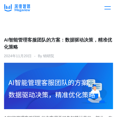
产品
Skip
to
content
解决方案
产品总览
AI智能管理客服团队的方案：数据驱动决策，精准优
化策略
客户案例
产品集成
按行业
2024年11月20日
By
销研院
企业服务
开放平台
下载客户端
消费医疗
定价
教育
资源中心
汽车