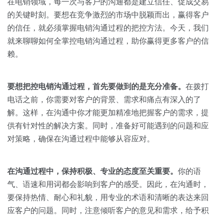
关于我们
资源中心
在电销领域，每一次与客户的沟通都是建立信任、促成交易
房地产
的关键时刻。要想在竞争激烈的市场中脱颖而出，赢得客户
全部
的信任，就必须掌握电销沟通过程的把控方法。今天，我们
金融
就来聊聊如何全掌控电销沟通过程，助你赢得更多客户的信
预约演示
白皮书
赖。
按角色
销售会话智能
销售人员
要想把控电销沟通过程，首先要做到的是充分准备。
在拨打
电话之前，你需要对客户的背景、需求和痛点有深入的了
销售管理
解。这样，在沟通中你才能更加精准地把握客户的需求，提
供有针对性的解决方案。同时，准备好可能遇到的问题和应
按业务场景
对策略，确保在沟通过程中能够从容应对。
交易跟进
在沟通过程中，保持积极、专业的态度至关重要。
你的语
气、语速和用词都会影响到客户的感受。因此，在沟通时，
培训辅导
要保持热情、耐心和礼貌，用专业的术语和清晰的表达来回
应客户的问题。同时，注意倾听客户的意见和需求，给予积