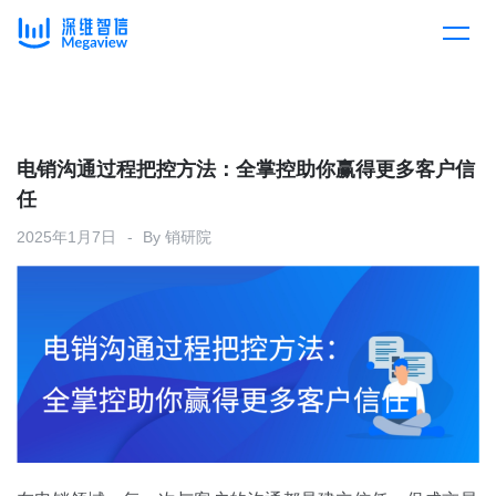
产品
Skip
to
content
解决方案
产品总览
电销沟通过程把控方法：全掌控助你赢得更多客户信
任
客户案例
产品集成
按行业
2025年1月7日
By
销研院
企业服务
开放平台
下载客户端
消费医疗
定价
教育
资源中心
汽车