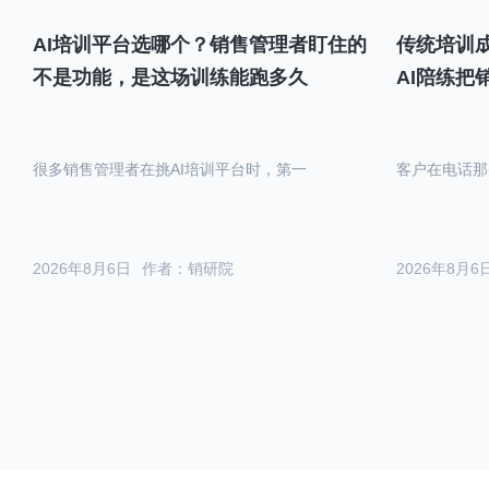
AI培训平台选哪个？销售管理者盯住的
传统培训成
不是功能，是这场训练能跑多久
AI陪练把
很多销售管理者在挑AI培训平台时，第一
客户在电话那
2026年8月6日
作者：销研院
2026年8月6