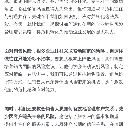
关于我们
资源中心
域。市场的瞬息万变、客户需求的多样化、竞争对手的激烈
房地产
角逐，都让销售风险显得尤为突出。但你知道吗？危机往往
全部
与机遇并存，关键在于我们如何识别、应对并转化这些风
金融
险。今天，就让我们一起探讨如何通过创新的企业销售风险
预约演示
白皮书
管理培训策略，将危机转化为推动企业发展的强大动力。
按角色
销售会话智能
销售人员
面对销售风险，很多企业往往采取被动防御的策略，但这样
做往往只能治标不治本。
要想从根本上降低风险，我们需要
销售管理
培养销售团队的风险意识，让他们学会主动识别风险，制定
应对策略。在培训中，我们可以通过模拟销售场景、角色扮
按业务场景
演等方式，让销售人员亲身体验风险带来的挑战，从而激发
他们的危机感和应对能力。
交易跟进
同时，我们还要教会销售人员如何有效地管理客户关系，减
培训辅导
少因客户流失带来的风险。
这包括了解客户的需求和期望，
提供个性化的服务方案，以及建立长期的信任关系。在培训