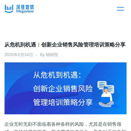
产品
Skip
to
content
解决方案
产品总览
从危机到机遇：创新企业销售风险管理培训策略分享
2025年2月24日
By
销研院
客户案例
产品集成
按行业
企业服务
开放平台
下载客户端
消费医疗
定价
教育
资源中心
汽车
企业无时无刻不面临着各种各样的风险，尤其是在销售领