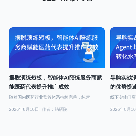
摆脱演练短板，智能体AI陪练服务商赋
导购实战演
能医药代表提升推广成效
的优势提
随着国内医药行业监管体系持续完善，纯营
线下实体门店
2026年8月10日
作者：销研院
2026年8月1