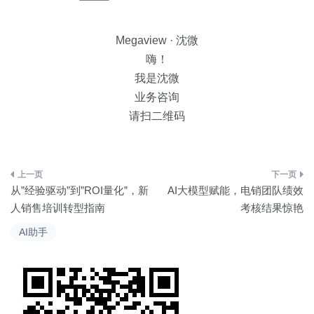
Megaview · 沈微
嗨！
我是沈微
业务咨询
请扫二维码
文
从”经验驱动”到”ROI量化”，新
AI大模型赋能，电销团队绩效
章
人销售培训转型指南
考核结果惊艳
导
AI助手
航