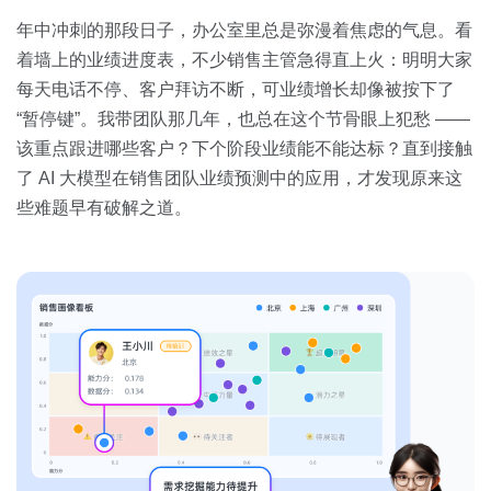
关于我们
资源中心
房地产
年中冲刺的那段日子，办公室里总是弥漫着焦虑的气息。看
着墙上的业绩进度表，不少销售主管急得直上火：明明大家
全部
金融
每天电话不停、客户拜访不断，可业绩增长却像被按下了
预约演示
白皮书
“暂停键”。我带团队那几年，也总在这个节骨眼上犯愁 ——
按角色
该重点跟进哪些客户？下个阶段业绩能不能达标？直到接触
销售会话智能
了 AI 大模型在销售团队业绩预测中的应用，才发现原来这
销售人员
些难题早有破解之道。
销售管理
按业务场景
交易跟进
培训辅导