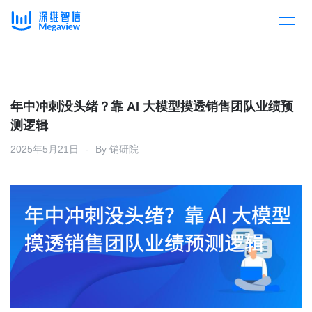
产品
Skip
to
content
解决方案
产品总览
年中冲刺没头绪？靠 AI 大模型摸透销售团队业绩预
测逻辑
客户案例
产品集成
按行业
2025年5月21日
By
销研院
企业服务
开放平台
下载客户端
消费医疗
定价
教育
资源中心
汽车