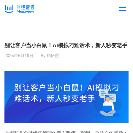
产品
Skip
to
content
解决方案
产品总览
别让客户当小白鼠！AI模拟刁难话术，新人秒变老手
2025年6月19日
By
销研院
客户案例
产品集成
按行业
企业服务
开放平台
下载客户端
消费医疗
定价
教育
资源中心
汽车