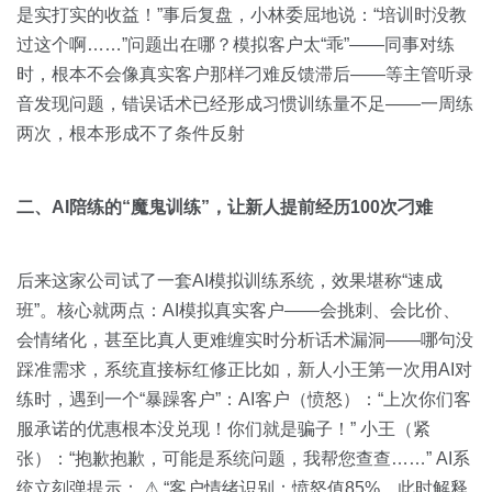
是实打实的收益！”事后复盘，小林委屈地说：“培训时没教
过这个啊……”问题出在哪？模拟客户太“乖”——同事对练
时，根本不会像真实客户那样刁难反馈滞后——等主管听录
音发现问题，错误话术已经形成习惯训练量不足——一周练
两次，根本形成不了条件反射
二、AI陪练的“魔鬼训练”，让新人提前经历100次刁难
后来这家公司试了一套AI模拟训练系统，效果堪称“速成
班”。核心就两点：AI模拟真实客户——会挑刺、会比价、
会情绪化，甚至比真人更难缠实时分析话术漏洞——哪句没
踩准需求，系统直接标红修正比如，新人小王第一次用AI对
练时，遇到一个“暴躁客户”：AI客户（愤怒）：“上次你们客
服承诺的优惠根本没兑现！你们就是骗子！” 小王（紧
张）：“抱歉抱歉，可能是系统问题，我帮您查查……” AI系
统立刻弹提示： ⚠ “客户情绪识别：愤怒值85%，此时解释