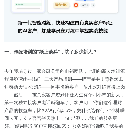
一、传统培训的“纸上谈兵”，坑了多少新人？
去年我辅导过一家金融公司的电销团队，他们的新人培训流
程堪称“教科书级”：三天产品培训——把产品手册背得滚瓜
烂熟两天话术演练——同事扮演客户，放水式对练直接上岗
——然后……被真实客户虐到怀疑人生有个叫小林的新人，
第一次独立接客户电话就翻车了。客户问：“你们这个理财
产品的收益率，比XX银行低0.5%，凭什么选你们？”小林瞬
间卡壳，支支吾吾半天憋出一句：“呃……我们的服务更
好。”结果呢？客户直接怼回来：“服务好能当饭吃？我要的