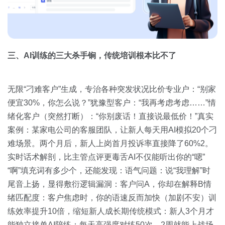
三、AI训练的三大杀手锏，传统培训根本比不了
无限“刁难客户”生成，专治各种突发状况比价专业户：“别家
便宜30%，你怎么说？”犹豫型客户：“我再考虑考虑……”情
绪化客户（突然打断）：“你别废话！直接说最低价！”真实
案例：某家电公司的客服团队，让新人每天用AI模拟20个刁
难场景。两个月后，新人上岗首月投诉率直接降了60%2。
实时话术解剖，比主管点评更毒舌AI不仅能听出你的“嗯”
“啊”填充词有多少个，还能发现：语气问题：说“我理解”时
尾音上扬，显得敷衍逻辑漏洞：客户问A，你却在解释B情
绪匹配度：客户焦虑时，你的语速反而加快（加剧不安）训
练效率提升10倍，缩短新人成长期传统模式：新人3个月才
能独立接单AI陪练：每天高强度对练50次，2周就能上战场