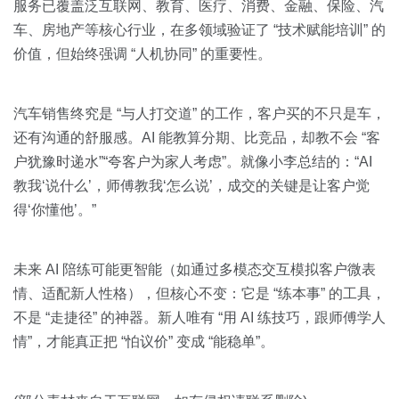
服务已覆盖泛互联网、教育、医疗、消费、金融、保险、汽
车、房地产等核心行业，在多领域验证了 “技术赋能培训” 的
价值，但始终强调 “人机协同” 的重要性。
汽车销售终究是 “与人打交道” 的工作，客户买的不只是车，
还有沟通的舒服感。AI 能教算分期、比竞品，却教不会 “客
户犹豫时递水”“夸客户为家人考虑”。就像小李总结的：“AI
教我‘说什么’，师傅教我‘怎么说’，成交的关键是让客户觉
得‘你懂他’。”
未来 AI 陪练可能更智能（如通过多模态交互模拟客户微表
情、适配新人性格），但核心不变：它是 “练本事” 的工具，
不是 “走捷径” 的神器。新人唯有 “用 AI 练技巧，跟师傅学人
情”，才能真正把 “怕议价” 变成 “能稳单”。