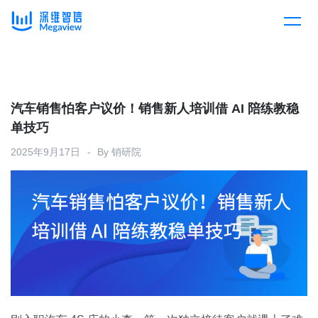
产品
Skip
to
content
解决方案
产品总览
汽车销售怕客户议价！销售新人培训借 AI 陪练教稳
单技巧
客户案例
产品集成
按行业
2025年9月17日
By
销研院
企业服务
开放平台
下载客户端
消费医疗
定价
教育
资源中心
汽车