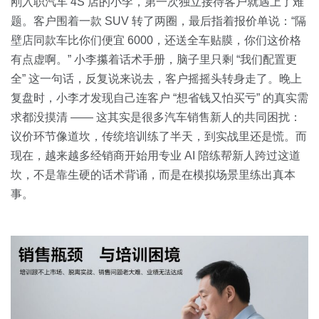
关于我们
资源中心
刚入职汽车 4S 店的小李，第一次独立接待客户就遇上了难
房地产
题。客户围着一款 SUV 转了两圈，最后指着报价单说：“隔
全部
壁店同款车比你们便宜 6000，还送全车贴膜，你们这价格
金融
有点虚啊。” 小李攥着话术手册，脑子里只剩 “我们配置更
预约演示
白皮书
全” 这一句话，反复说来说去，客户摇摇头转身走了。晚上
按角色
复盘时，小李才发现自己连客户 “想省钱又怕买亏” 的真实需
销售会话智能
求都没摸清 —— 这其实是很多汽车销售新人的共同困扰：
销售人员
议价环节像道坎，传统培训练了半天，到实战里还是慌。而
现在，越来越多经销商开始用专业 AI 陪练帮新人跨过这道
销售管理
坎，不是靠生硬的话术背诵，而是在模拟场景里练出真本
事。
按业务场景
交易跟进
培训辅导