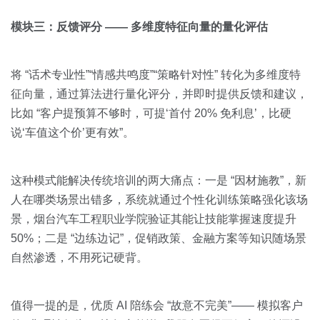
模块三：反馈评分 —— 多维度特征向量的量化评估
将 “话术专业性”“情感共鸣度”“策略针对性” 转化为多维度特
征向量，通过算法进行量化评分，并即时提供反馈和建议，
比如 “客户提预算不够时，可提‘首付 20% 免利息’，比硬
说‘车值这个价’更有效”。
这种模式能解决传统培训的两大痛点：一是 “因材施教”，新
人在哪类场景出错多，系统就通过个性化训练策略强化该场
景，烟台汽车工程职业学院验证其能让技能掌握速度提升
50%；二是 “边练边记”，促销政策、金融方案等知识随场景
自然渗透，不用死记硬背。
值得一提的是，优质 AI 陪练会 “故意不完美”—— 模拟客户