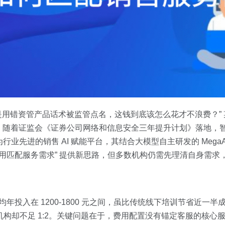
还是用错资管产品话术被监管点名，这钱到底该怎么花才不浪费？”
随着证监会《证券公司网络和信息安全三年提升计划》落地，智能培
练作为行业先进的销售 AI 赋能平台，其结合大模型自主研发的 MegaA
 “费用匹配服务需求” 提供新思路，但多数机构仍需先理清自身需
均年投入在 1200-1800 元之间，虽比传统线下培训节省近一
中小机构却不足 1:2。关键问题在于，费用配置没有锚定客服的核