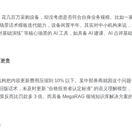
花几百万采购设备，却没考虑是否符合自身业务规模。比如一家员工
乏场景话术模板迭代能力，设备闲置半年。其实对中小机构来说，先花 
基础演练” 等核心场景的 AI 工具，如具备 AI 建课、AI 点评
算更贵
构把内容更新费用压缩到 10% 以下。某中部券商就因这个问
用旧版话术，未及时更新 “合格投资者认定标准” 的语义理解模型
算反而比罚款多 3 倍。而具备 MegaRAG 领域知识库解决方
果