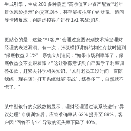
生成引擎，生成 200 多种覆盖 “高净值客户资产配置”“老年
群体风险提示” 的交互剧本，甚至能模拟客户的犹豫、追问
等情绪反应，创建虚拟客户进行 1v1 实战演练。
更贴心的是，这些 “AI 客户” 会通过意图识别技术捕捉理财
经理的表述漏洞。有一次，张薇模拟讲解结构性存款时提到
“保底收益 2.1%”，系统立刻追问：“如果市场利率降了，保
底收益会不会跟着降？” 这让张薇意识到自己漏学了利率调
整条款，赶紧去补学相关知识。“以前老员工没时间一直陪
我练，现在随时打开系统就能‘实战’，练得多了，自然就不
慌了。”
某中型银行的实践数据显示，理财经理通过该系统进行 “异
议处理” 专项训练后，应答准确率从 62% 提升至 89%，客
户因 “回答不专业” 导致的流失率下降了 40%。