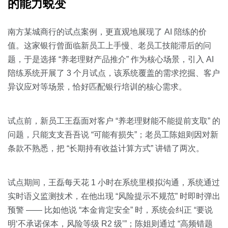
的能力蜕变
南方某城商行的试点案例，更直观地展现了 AI 陪练的价
值。这家银行曾面临新员工上手慢、老员工技能滞后的问
题，于是选择 “养老理财产品推介” 作为核心场景，引入 AI
陪练系统开展了 3 个月试点，该系统覆盖的需求挖掘、客户
异议应对等场景，恰好匹配银行培训的核心需求。
试点前，新员工王磊面对客户 “养老理财能不能提前支取” 的
问题，只能支支吾吾说 “可能有损失”；老员工陈姐则因对新
条款不熟悉，把 “长期持有收益计算方式” 讲错了两次。
试点期间，王磊每天花 1 小时在系统里模拟沟通，系统通过
实时语义监测技术，在他出现 “风险提示不规范” 时即时弹出
预警 —— 比如他说 “本金肯定安全” 时，系统会纠正 “要说
明‘不承诺保本，风险等级 R2 级’”；陈姐则通过 “高频错题