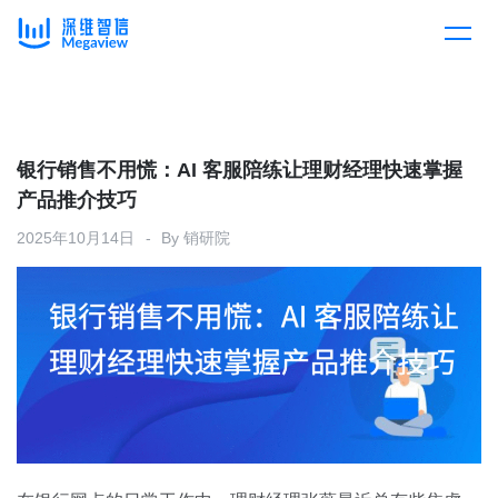
产品
Skip
to
content
解决方案
产品总览
银行销售不用慌：AI 客服陪练让理财经理快速掌握
产品推介技巧
客户案例
产品集成
按行业
2025年10月14日
By
销研院
企业服务
开放平台
下载客户端
消费医疗
定价
教育
资源中心
汽车