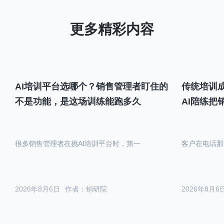
AI培训平台选哪个？销售管理者盯住的
传统培训成
不是功能，是这场训练能跑多久
AI陪练把
很多销售管理者在挑AI培训平台时，第一
客户在电话那
2026年8月6日
作者：销研院
2026年8月6