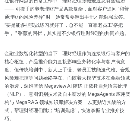
关于我们
资源中心
在银行网点的日常工作中，理财经理张薇最近总有些焦虑
房地产
—— 刚接手的养老理财产品条款复杂，面对客户追问 “和普
全部
通理财的风险差异” 时，她常常要翻出手册才能勉强应答。
金融
“要是能多些实战练习就好了，总不能一直靠老员工‘搭把
预约演示
白皮书
手’。” 张薇的困扰，其实是不少银行理财经理的共同难题。
按角色
销售会话智能
销售人员
金融业数智化转型的当下，理财经理作为连接银行与客户的
核心枢纽，产品推介能力直接影响业务转化率与客户满意
销售管理
度。但传统培训中，新人上手慢、老员工技能迭代难、合规
风险难把控等问题始终存在。而随着大模型技术在金融领域
按业务场景
的渗透，深维智信 Megaview AI 陪练 正依托自然语言处理
（NLP）、意图识别技术及自主研发的 MegaAgents 应用架
交易跟进
构与 MegaRAG 领域知识库解决方案，以更贴近实战的方
式，帮理财经理们跳出 “培训焦虑”，快速掌握专业推介技
培训辅导
巧。