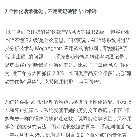
2.个性化话术优化，不用死记硬背专业术语
“以前培训总让我们背‘这款产品风险等级 R2 级’，但客户根
本听不懂‘R2 级’是什么意思。” 张薇说，AI 陪练系统通过语
义分析技术与 MegaAgents 应用架构的协同，帮她解决了
“话术生硬” 的问题 —— 系统自动分析高转化率沟通记录，
提炼出客户能听懂的生活化表达。比如把 “R2 级风险” 转化
为 “近三年最大回撤仅 2.3%，比同类产品安全很多”，把 “流
动性优势” 具体到 “支持随用随取，当天到账”。
系统还会根据理财经理的沟通风格进行个性化适配。张薇擅
长和客户拉家常，系统就基于她的历史交互数据，推荐 “很
多和您一样的退休阿姨都选这款，说既能稳拿收益，又不用
操心” 的案例式表达；而对擅长数据的同事，系统则推送 “近
一年收益率 4.5%，比普通理财高 1.2 个百分点” 的量化表