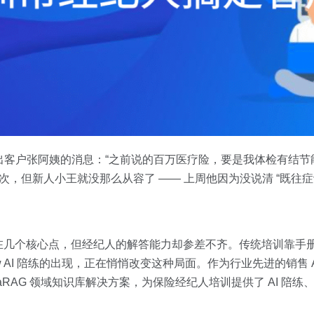
弹出客户张阿姨的消息：“之前说的百万医疗险，要是我体检有结
次，但新人小王就没那么从容了 —— 上周他因为没说清 “既往
在几个核心点，但经纪人的解答能力却参差不齐。传统培训靠手
ew AI 陪练的出现，正在悄悄改变这种局面。作为行业先进的销售 
MegaRAG 领域知识库解决方案，为保险经纪人培训提供了 AI 陪练