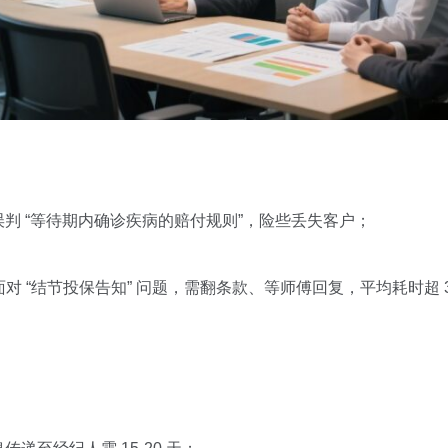
判 “等待期内确诊疾病的赔付规则”，险些丢失客户；
对 “结节投保告知” 问题，需翻条款、等师傅回复，平均耗时超 