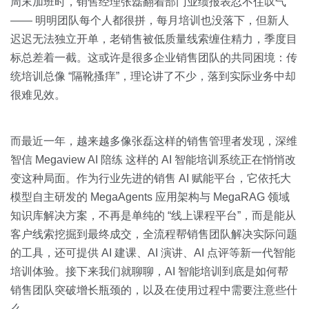
关于我们
资源中心
周末加班时，销售经理张磊翻着部门业绩报表忍不住叹气
房地产
—— 明明团队每个人都很拼，每月培训也没落下，但新人
全部
迟迟无法独立开单，老销售被低质量线索缠住精力，季度目
金融
标总差着一截。这或许是很多企业销售团队的共同困境：传
预约演示
白皮书
统培训总像 “隔靴搔痒”，理论讲了不少，落到实际业务中却
按角色
很难见效。
销售会话智能
销售人员
而最近一年，越来越多像张磊这样的销售管理者发现，深维
销售管理
智信 Megaview AI 陪练 这样的 AI 智能培训系统正在悄悄改
变这种局面。作为行业先进的销售 AI 赋能平台，它依托大
按业务场景
模型自主研发的 MegaAgents 应用架构与 MegaRAG 领域
知识库解决方案，不再是单纯的 “线上课程平台”，而是能从
交易跟进
客户线索挖掘到最终成交，全流程帮销售团队解决实际问题
的工具，还可提供 AI 建课、AI 演讲、AI 点评等新一代智能
培训辅导
培训体验。接下来我们就聊聊，AI 智能培训到底是如何帮
销售团队突破增长瓶颈的，以及在使用过程中需要注意些什
么。