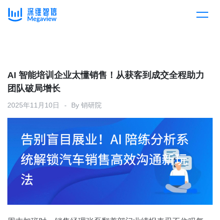
产品
Skip
to
content
解决方案
产品总览
AI 智能培训企业太懂销售！从获客到成交全程助力
团队破局增长
客户案例
产品集成
按行业
2025年11月10日
By
销研院
企业服务
开放平台
下载客户端
消费医疗
定价
教育
资源中心
汽车