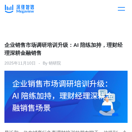
产品
Skip
to
content
解决方案
产品总览
企业销售市场调研培训升级：AI 陪练加持，理财经
理深耕金融销售
客户案例
产品集成
按行业
2025年11月10日
By
销研院
企业服务
开放平台
下载客户端
消费医疗
定价
教育
资源中心
汽车