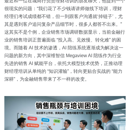
关于我们
资源中心
最近和一位在城商行负责理财培训的朋友聊天，他提到一个
房地产
很现实的问题：“我们花了不少钱请讲师做线下培训，理财
全部
经理们考试成绩都不错，但一到跟客户沟通就‘掉链子’，尤
金融
其是遇到客户追问复杂产品细节时，很多人都答不出来。”
预约演示
白皮书
这其实不是个例，企业销售市场调研数据显示，当前金融行
按角色
业的销售培训正普遍面临 “投入高、见效慢、转化难” 的困
销售会话智能
境。而随着 AI 技术的渗透，AI 陪练系统逐渐成为解决这一
销售人员
问题的新方向，其中深维智信 Megaview AI 陪练作为行业
先进的销售 AI 赋能平台，依托大模型技术优势，正推动理
销售管理
财经理培训从单纯的 “知识灌输”，转向更贴合实战的 “能力
深耕”，为金融销售带来了不一样的改变。
按业务场景
交易跟进
培训辅导