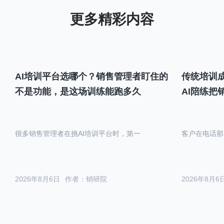
AI培训平台选哪个？销售管理者盯住的
传统培训成
不是功能，是这场训练能跑多久
AI陪练把
很多销售管理者在挑AI培训平台时，第一
客户在电话那
2026年8月6日
作者：销研院
2026年8月6